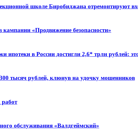
ррекционной школе Биробиджана отремонтируют в
ов кампании «Продвижение безопасности»
жи ипотеки в России достигли 2,6* трлн рублей: э
 300 тысяч рублей, клюнув на удочку мошенников
 работ
ьного обслуживания «Валдгеймский»