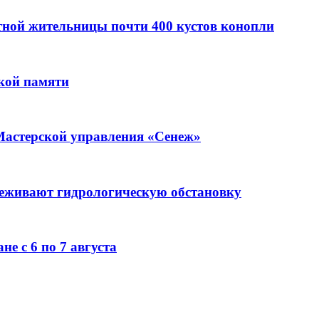
стной жительницы почти 400 кустов конопли
кой памяти
Мастерской управления «Сенеж»
леживают гидрологическую обстановку
е с 6 по 7 августа