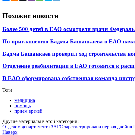
Похожие новости
Более 500 детей в ЕАО осмотрели врачи Федерал
По приглашению Бадмы Башанкаева в ЕАО начал
Бадма Башанкаев проверил ход строительства н
Отделение реабилитации в ЕАО готовится к рас
В ЕАО сформирована собственная команда инстр
Теги
медицина
помощь
прием врачей
Другие материалы в этой категории:
Отделом департамента ЗАГС зарегистрирована первая двойня 
Наверх