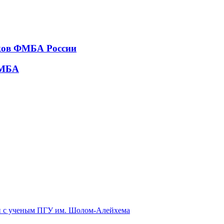
тков ФМБА России
ФМБА
ки с ученым ПГУ им. Шолом-Алейхема