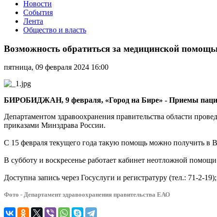
Новости
События
Лента
Общество и власть
Возможность
обратиться
Возможность обратиться за медицинской помощью
за
медицинской
пятница, 09 февраля 2024 16:00
помощью
в
вечернее
время
БИРОБИДЖАН, 9 февраля, «Город на Бире» - Приемы пациент
предоставят
медицинские
Департаментом здравоохранения правительства области прове
организации
приказами Минздрава России.
ЕАО
С 15 февраля текущего года такую помощь можно получить в В
В субботу и воскресенье работает кабинет неотложной помощи
Доступна запись через Госуслуги и регистратуру (тел.: 71-2-19);
Фото - Департамент здравоохранения правительства ЕАО