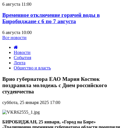
6 августа 11:00
Временное отключение горячей воды в
Биробиджане с 6 по 7 августа
6 августа 10:00
Все новости
Новости
События
Лента
Общество и власть
Врио
губернатора
Врио губернатора ЕАО Мария Костюк
ЕАО
поздравила молодежь с Днем российского
Мария
студенчества
Костюк
поздравила
суббота, 25 января 2025 17:00
молодежь
с
Днем
российского
БИРОБИДЖАН, 25 января, «Город на Бире»
студенчества
-Традиционно премиями губернатора области поощрили