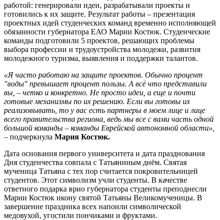
работой: генерировали идеи, разрабатывали проекты и
готовились к их защите. Результат работы – презентация
проектных идей студенческих команд временно исполняющей
обязанности губернатора ЕАО Марии Костюк. Студенческие
команды подготовили 5 проектов, решающих проблемы
выбора профессии и трудоустройства молодежи, развития
молодежного туризма, выявления и поддержки талантов.
«Я часто работаю на защите проектов. Обычно процент
"воды" превышает процент пользы. А всё что представили
вы, – четко и конкретно. Не просто идеи, а еще и почти
готовые механизмы по их решению. Если вы готовы их
реализовывать, то у вас есть партнеры в моем лице и лице
всего правительства региона, ведь мы все с вами часть одной
большой команды – команды Еврейской автономной области»,
– подчеркнула
Мария Костюк.
Дата основания первого университета и дата празднования
Дня студенчества совпала с Татьяниным днём. Святая
мученица Татьяна с тех пор считается покровительницей
студентов. Этот символизм учли студенты. В качестве
ответного подарка врио губернатора студенты преподнесли
Марии Костюк икону святой Татьяны Великомученицы. В
завершение праздника всех напоили символической
медовухой, угостили пончиками и фруктами.