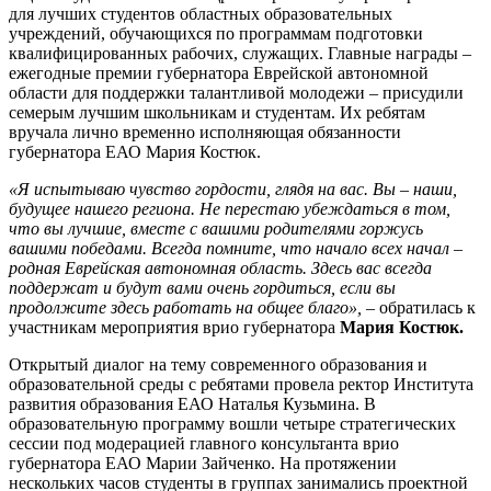
для лучших студентов областных образовательных
учреждений, обучающихся по программам подготовки
квалифицированных рабочих, служащих. Главные награды –
ежегодные премии губернатора Еврейской автономной
области для поддержки талантливой молодежи – присудили
семерым лучшим школьникам и студентам. Их ребятам
вручала лично временно исполняющая обязанности
губернатора ЕАО Мария Костюк.
«Я испытываю чувство гордости, глядя на вас. Вы – наши,
будущее нашего региона. Не перестаю убеждаться в том,
что вы лучшие, вместе с вашими родителями горжусь
вашими победами. Всегда помните, что начало всех начал –
родная Еврейская автономная область. Здесь вас всегда
поддержат и будут вами очень гордиться, если вы
продолжите здесь работать на общее благо»,
– обратилась к
участникам мероприятия врио губернатора
Мария Костюк.
Открытый диалог на тему современного образования и
образовательной среды с ребятами провела ректор Института
развития образования ЕАО Наталья Кузьмина. В
образовательную программу вошли четыре стратегических
сессии под модерацией главного консультанта врио
губернатора ЕАО Марии Зайченко. На протяжении
нескольких часов студенты в группах занимались проектной