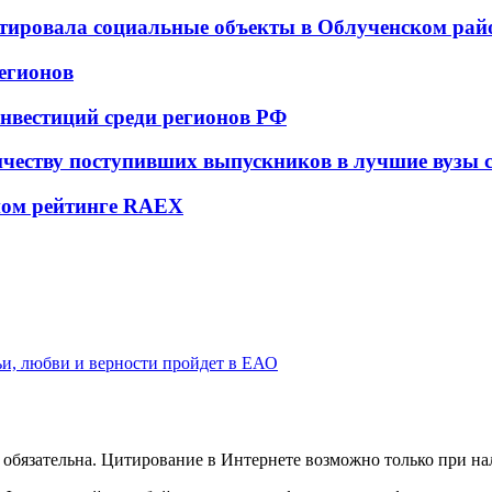
тировала социальные объекты в Облученском рай
егионов
инвестиций среди регионов РФ
честву поступивших выпускников в лучшие вузы 
ьном рейтинге RAEX
ьи, любви и верности пройдет в ЕАО
обязательна. Цитирование в Интернете возможно только при н