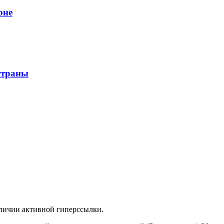
оне
страны
аличии активной гиперссылки.