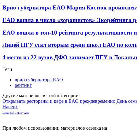
Врио губернатора ЕАО Мария Костюк проинспек
ЕАО вошла в число «хорошистов» Экорейтинга р
ЕАО вошла в топ-10 рейтинга результативности 
Лицей ПГУ стал вторым среди школ ЕАО по коли
4 место из 22 вузов ДФО занимает ПГУ в Локал
Теги
врио губернатора ЕАО
рейтинг
Другие материалы в этой категории:
Открывать рестораны и кафе в ЕАО преждевременно
День сем
Наверх
Joomla SEF URLs by Artio
При любом использовании материалов ссылка на
gorodnabire.ru