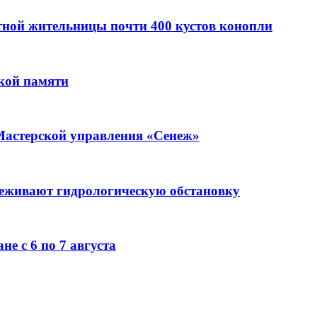
стной жительницы почти 400 кустов конопли
кой памяти
Мастерской управления «Сенеж»
леживают гидрологическую обстановку
е с 6 по 7 августа