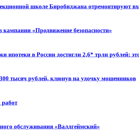
ррекционной школе Биробиджана отремонтируют в
ов кампании «Продвижение безопасности»
жи ипотеки в России достигли 2,6* трлн рублей: э
 300 тысяч рублей, клюнув на удочку мошенников
 работ
ьного обслуживания «Валдгеймский»