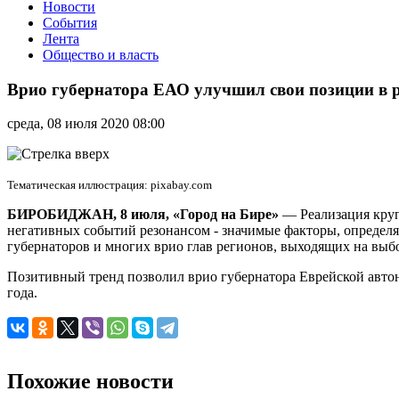
Новости
События
Лента
Общество и власть
Врио
губернатора
Врио губернатора ЕАО улучшил свои позиции в р
ЕАО
улучшил
среда, 08 июля 2020 08:00
свои
позиции
в
рейтинге
Тематическая иллюстрация: pixabay.com
влияния
глав
БИРОБИДЖАН, 8 июля, «Город на Бире»
— Реализация круп
субъектов
негативных событий резонансом - значимые факторы, определ
РФ
губернаторов и многих врио глав регионов, выходящих на вы
Позитивный тренд позволил
врио губернатора Еврейской автон
года.
Похожие новости