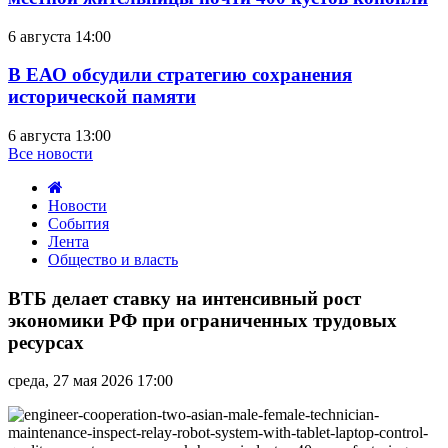
6 августа 14:00
В ЕАО обсудили стратегию сохранения
исторической памяти
6 августа 13:00
Все новости
Новости
События
Лента
Общество и власть
ВТБ
делает
ВТБ делает ставку на интенсивный рост
ставку
экономики РФ при ограниченных трудовых
на
ресурсах
интенсивный
рост
среда, 27 мая 2026 17:00
экономики
РФ
при
ограниченных