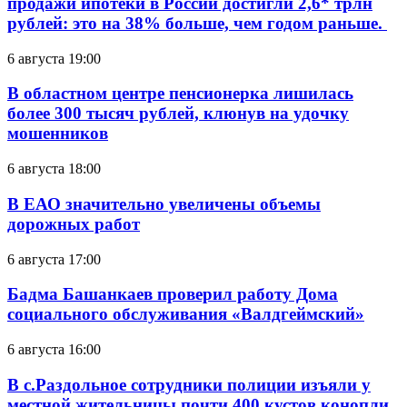
продажи ипотеки в России достигли 2,6* трлн
рублей: это на 38% больше, чем годом раньше.
6 августа 19:00
В областном центре пенсионерка лишилась
более 300 тысяч рублей, клюнув на удочку
мошенников
6 августа 18:00
В ЕАО значительно увеличены объемы
дорожных работ
6 августа 17:00
Бадма Башанкаев проверил работу Дома
социального обслуживания «Валдгеймский»
6 августа 16:00
В с.Раздольное сотрудники полиции изъяли у
местной жительницы почти 400 кустов конопли