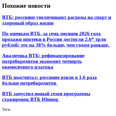
Похожие новости
ВТБ: россияне увеличивают расходы на спорт и
здоровый образ жизни
По оценкам ВТБ, за семь месяцев 2026 года
продажи ипотеки в России достигли 2,6* трлн
рублей: это на 38% больше, чем годом раньше.
Аналитика ВТБ: рефинансирование
потребкредитов экономит четверть
ежемесячного платежа
ВТБ подсчитал: россияне взяли в 1,6 раза
больше потребкредитов
ВТБ запустил новый сезон программы
стажировок ВТБ Юниор
Теги