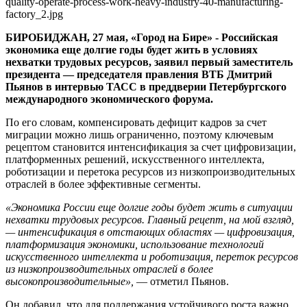
трудовых
ресурсах
БИРОБИДЖАН, 27 мая, «Город на Бире» - Российская
экономика еще долгие годы будет жить в условиях
нехватки трудовых ресурсов, заявил первый заместитель
президента — председателя правления ВТБ Дмитрий
Пьянов в интервью ТАСС в преддверии Петербургского
международного экономического форума.
По его словам, компенсировать дефицит кадров за счет
миграции можно лишь ограниченно, поэтому ключевым
рецептом становится интенсификация за счет цифровизации,
платформенных решений, искусственного интеллекта,
роботизации и перетока ресурсов из низкопроизводительных
отраслей в более эффективные сегменты.
«Экономика России еще долгие годы будет жить в ситуации
нехватки трудовых ресурсов. Главный рецепт, на мой взгляд,
— интенсификация в отстающих областях — цифровизация,
платформизация экономики, использование технологий
искусственного интеллекта и роботизация, переток ресурсов
из низкопроизводительных отраслей в более
высокопроизводительные»,
— отметил Пьянов.
Он добавил, что для поддержания устойчивого роста важно