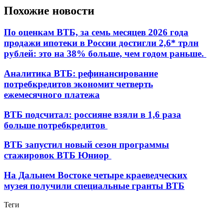
Похожие новости
По оценкам ВТБ, за семь месяцев 2026 года
продажи ипотеки в России достигли 2,6* трлн
рублей: это на 38% больше, чем годом раньше.
Аналитика ВТБ: рефинансирование
потребкредитов экономит четверть
ежемесячного платежа
ВТБ подсчитал: россияне взяли в 1,6 раза
больше потребкредитов
ВТБ запустил новый сезон программы
стажировок ВТБ Юниор
На Дальнем Востоке четыре краеведческих
музея получили специальные гранты ВТБ
Теги