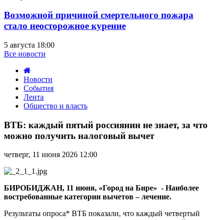
Возможной причиной смертельного пожара
стало неосторожное курение
5 августа 18:00
Все новости
Новости
События
Лента
Общество и власть
ВТБ:
каждый
ВТБ: каждый пятый россиянин не знает, за что
пятый
можно получить налоговый вычет
россиянин
не
четверг, 11 июня 2026 12:00
знает,
за
что
можно
БИРОБИДЖАН, 11 июня, «Город на Бире» - Наиболее
получить
востребованные категории вычетов – лечение.
налоговый
вычет
Результаты опроса* ВТБ показали, что каждый четвертый