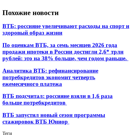
Похожие новости
ВТБ: россияне увеличивают расходы на спорт и
здоровый образ жизни
По оценкам ВТБ, за семь месяцев 2026 года
продажи ипотеки в России достигли 2,6* трлн
рублей: это на 38% больше, чем годом раньше.
Аналитика ВТБ: рефинансирование
потребкредитов экономит четверть
ежемесячного платежа
ВТБ подсчитал: россияне взяли в 1,6 раза
больше потребкредитов
ВТБ запустил новый сезон программы
стажировок ВТБ Юниор
Теги