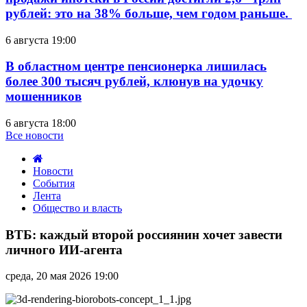
рублей: это на 38% больше, чем годом раньше.
6 августа 19:00
В областном центре пенсионерка лишилась
более 300 тысяч рублей, клюнув на удочку
мошенников
6 августа 18:00
Все новости
Новости
События
Лента
Общество и власть
ВТБ:
каждый
ВТБ: каждый второй россиянин хочет завести
второй
личного ИИ-агента
россиянин
хочет
среда, 20 мая 2026 19:00
завести
личного
ИИ-