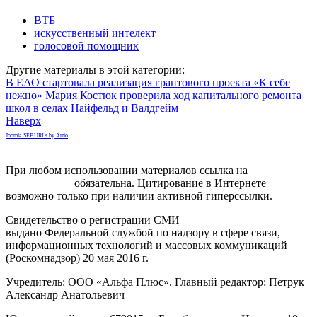
ВТБ
искусственный интелект
голосовой помощник
Другие материалы в этой категории:
В ЕАО стартовала реализация грантового проекта «К себе
нежно»
Мария Костюк проверила ход капитального ремонта
школ в селах Найфельд и Валдгейм
Наверх
Joomla SEF URLs by Artio
При любом использовании материалов ссылка на
gorodnabire.ru
обязательна. Цитирование в Интернете
возможно только при наличии активной гиперссылки.
Свидетельство о регистрации СМИ
ЭЛ № ФС 77-65771
выдано Федеральной службой по надзору в сфере связи,
информационных технологий и массовых коммуникаций
(Роскомнадзор) 20 мая 2016 г.
Учредитель: ООО «Альфа Плюс». Главный редактор: Петрук
Александр Анатольевич