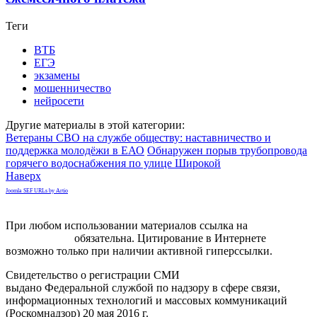
Теги
ВТБ
ЕГЭ
экзамены
мошенничество
нейросети
Другие материалы в этой категории:
Ветераны СВО на службе обществу: наставничество и
поддержка молодёжи в ЕАО
Обнаружен порыв трубопровода
горячего водоснабжения по улице Широкой
Наверх
Joomla SEF URLs by Artio
При любом использовании материалов ссылка на
gorodnabire.ru
обязательна. Цитирование в Интернете
возможно только при наличии активной гиперссылки.
Свидетельство о регистрации СМИ
ЭЛ № ФС 77-65771
выдано Федеральной службой по надзору в сфере связи,
информационных технологий и массовых коммуникаций
(Роскомнадзор) 20 мая 2016 г.