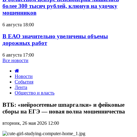
более 300 тысяч рублей, клюнув на удочку
мошенников
6 августа 18:00
В ЕАО значительно увеличены объемы
дорожных работ
6 августа 17:00
Все новости
Новости
События
Лента
Общество и власть
ВТБ:
«нейросетевые
ВТБ: «нейросетевые шпаргалки» и фейковые
шпаргалки»
сборы на ЕГЭ — новая волна мошенничества
и
фейковые
вторник, 26 мая 2026 12:00
сборы
на
ЕГЭ