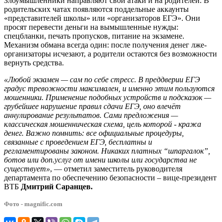
Злоумышленники направляют свои атаки и на родителей. В
родительских чатах появляются поддельные аккаунты
«представителей школы» или «организаторов ЕГЭ». Они
просят перевести деньги на вымышленные нужды:
спецбланки, печать пропусков, питание на экзамене.
Механизм обмана всегда один: после получения денег лже-
организаторы исчезают, а родители остаются без возможности
вернуть средства.
«Любой экзамен — сам по себе стресс. В преддверии ЕГЭ
градус тревожности максимален, и именно этим пользуются
мошенники. Применение подобных устройств и подсказок —
грубейшее нарушение правил сдачи ЕГЭ, оно влечёт
аннулирование результатов. Сами предложения —
классическая мошенническая схема, цель которой - кража
денег. Важно помнить: все официальные процедуры,
связанные с проведением ЕГЭ, бесплатны и
регламентированы законом. Никаких платных “шпаргалок”,
ботов или доп.услуг от имени школы или государства не
существует»
, — отметил заместитель руководителя
департамента по обеспечению безопасности – вице-президент
ВТБ
Дмитрий Саранцев.
Фото - magnific.com