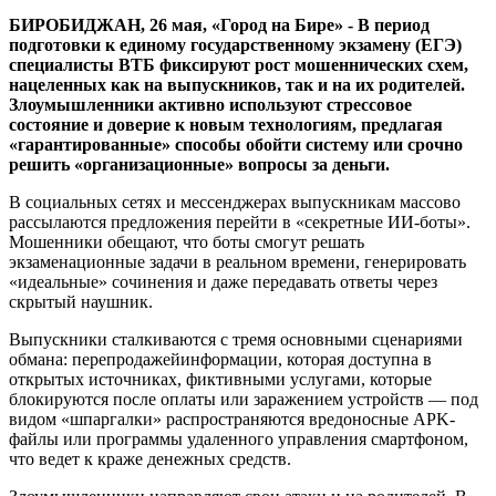
—
БИРОБИДЖАН, 26 мая, «Город на Бире» -
В период
новая
подготовки к единому государственному экзамену (ЕГЭ)
волна
специалисты ВТБ фиксируют рост мошеннических схем,
мошенничества
нацеленных как на выпускников, так и на их родителей.
Злоумышленники активно используют стрессовое
состояние и доверие к новым технологиям, предлагая
«гарантированные» способы обойти систему или срочно
решить «организационные» вопросы за деньги.
В социальных сетях и мессенджерах выпускникам массово
рассылаются предложения перейти в «секретные ИИ-боты».
Мошенники обещают, что боты смогут решать
экзаменационные задачи в реальном времени, генерировать
«идеальные» сочинения и даже передавать ответы через
скрытый наушник.
Выпускники сталкиваются с тремя основными сценариями
обмана: перепродажейинформации, которая доступна в
открытых источниках, фиктивными услугами, которые
блокируются после оплаты или заражением устройств — под
видом «шпаргалки» распространяются вредоносные APK-
файлы или программы удаленного управления смартфоном,
что ведет к краже денежных средств.