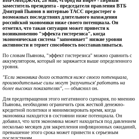
БИРОБИДЖАН, 28 мая, «Город на Бире» - Первый
заместитель президента - председателя правления ВТБ
Дмитрий Пьянов в интервью ТАСС предостерег о
возможных последствиях длительного нахождения
российской экономики ниже своего потенциала. Он
отметил, что такая ситуация может привести к
возникновению "эффекта гистерезиса", когда
экономическая система "запоминает" низкие уровни
активности и теряет способность восстанавливаться.
По словам Пьянова, "эффект гистерезиса" можно сравнить с
аккумулятором, который не заряжается выше определенного
уровня.
"Если экономика долго остается ниже своего потенциала,
производительные силы могут 'разучиться' работать на
более высоких показателях"
, — объяснил он.
Для предотвращения этого негативного сценария, по мнению
Пьянова, необходимо ограничить срок жесткой денежно-
кредитной политики и минимизировать время, когда
экономика находится в состоянии ниже потенциала. Он
добавил, что хотя экономика может находиться под давлением
несколько месяцев для закрепления инфляционных ожиданий,
превышение этого срока может привести к серьезным
последствиям.