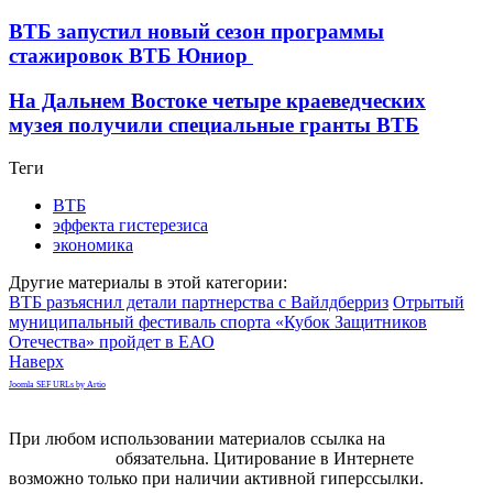
ВТБ запустил новый сезон программы
стажировок ВТБ Юниор
На Дальнем Востоке четыре краеведческих
музея получили специальные гранты ВТБ
Теги
ВТБ
эффекта гистерезиса
экономика
Другие материалы в этой категории:
ВТБ разъяснил детали партнерства с Вайлдберриз
Отрытый
муниципальный фестиваль спорта «Кубок Защитников
Отечества» пройдет в ЕАО
Наверх
Joomla SEF URLs by Artio
При любом использовании материалов ссылка на
gorodnabire.ru
обязательна. Цитирование в Интернете
возможно только при наличии активной гиперссылки.