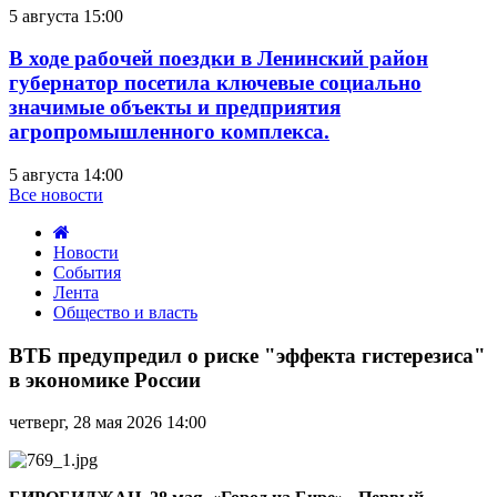
5 августа 15:00
В ходе рабочей поездки в Ленинский район
губернатор посетила ключевые социально
значимые объекты и предприятия
агропромышленного комплекса.
5 августа 14:00
Все новости
Новости
События
Лента
Общество и власть
ВТБ
предупредил
ВТБ предупредил о риске "эффекта гистерезиса"
о
в экономике России
риске
"эффекта
четверг, 28 мая 2026 14:00
гистерезиса"
в
экономике
России