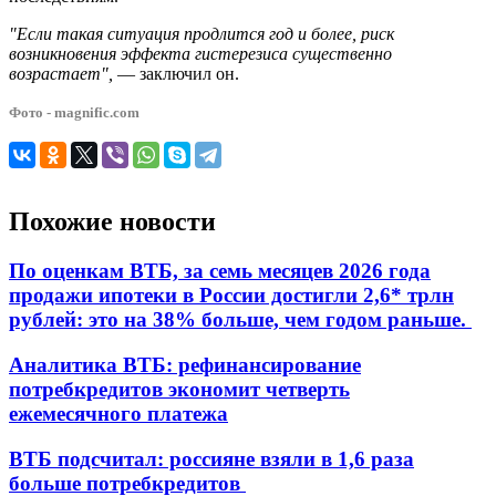
"Если такая ситуация продлится год и более, риск
возникновения эффекта гистерезиса существенно
возрастает",
— заключил он.
Фото - magnific.com
Похожие новости
По оценкам ВТБ, за семь месяцев 2026 года
продажи ипотеки в России достигли 2,6* трлн
рублей: это на 38% больше, чем годом раньше.
Аналитика ВТБ: рефинансирование
потребкредитов экономит четверть
ежемесячного платежа
ВТБ подсчитал: россияне взяли в 1,6 раза
больше потребкредитов