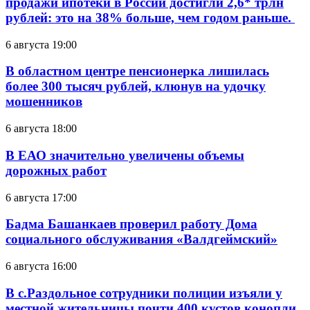
продажи ипотеки в России достигли 2,6* трлн
рублей: это на 38% больше, чем годом раньше.
6 августа 19:00
В областном центре пенсионерка лишилась
более 300 тысяч рублей, клюнув на удочку
мошенников
6 августа 18:00
В ЕАО значительно увеличены объемы
дорожных работ
6 августа 17:00
Бадма Башанкаев проверил работу Дома
социального обслуживания «Валдгеймский»
6 августа 16:00
В с.Раздольное сотрудники полиции изъяли у
местной жительницы почти 400 кустов конопли