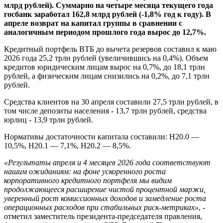
млрд рублей). Суммарно на четыре месяца текущего года
госбанк заработал 162,8 млрд рублей (-1,8% год к году). В
апреле возврат на капитал группы в сравнении с
аналогичным периодом прошлого года вырос до 12,7%.
Кредитный портфель ВТБ до вычета резервов составил к маю
2026 года 25,2 трлн рублей (увеличившись на 0,4%). Объем
кредитов юридическим лицам вырос на 0,7%, до 18,1 трлн
рублей, а физическим лицам снизились на 0,2%, до 7,1 трлн
рублей.
Средства клиентов на 30 апреля составили 27,5 трлн рублей, в
том числе депозиты населения - 13,7 трлн рублей, средства
юрлиц - 13,9 трлн рублей.
Нормативы достаточности капитала составили: Н20.0 —
10,5%, Н20.1 — 7,1%, Н20.2 — 8,5%.
«Результаты апреля и 4 месяцев 2026 года соответствуют
нашим ожиданиям: на фоне ускоренного роста
корпоративного кредитного портфеля мы видим
продолжающееся расширение чистой процентной маржи,
уверенный рост комиссионных доходов и замедление роста
операционных расходов при стабильных риск-метриках»
, -
отметил заместитель президента-председателя правления,