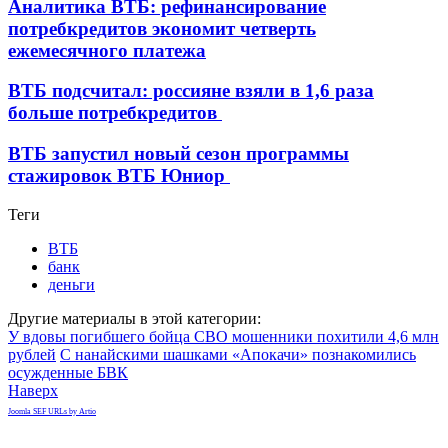
Аналитика ВТБ: рефинансирование
потребкредитов экономит четверть
ежемесячного платежа
ВТБ подсчитал: россияне взяли в 1,6 раза
больше потребкредитов
ВТБ запустил новый сезон программы
стажировок ВТБ Юниор
Теги
ВТБ
банк
деньги
Другие материалы в этой категории:
У вдовы погибшего бойца СВО мошенники похитили 4,6 млн
рублей
С нанайскими шашками «Апокачи» познакомились
осужденные БВК
Наверх
Joomla SEF URLs by Artio