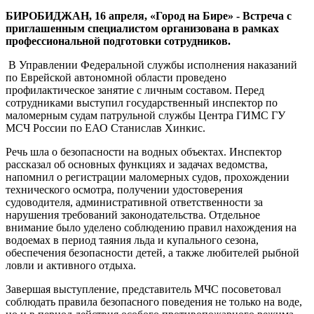
безопасности
БИРОБИДЖАН, 16 апреля, «Город на Бире» - Встреча с
на
приглашенным специалистом организована в рамках
водных
профессиональной подготовки сотрудников.
объектах
В Управлении Федеральной службы исполнения наказаний
по Еврейской автономной области проведено
профилактическое занятие с личным составом. Перед
сотрудниками выступил государственный инспектор по
маломерным судам патрульной службы Центра ГИМС ГУ
МСЧ России по ЕАО Станислав Хинкис.
Речь шла о безопасности на водных объектах. Инспектор
рассказал об основных функциях и задачах ведомства,
напомнил о регистрации маломерных судов, прохождении
технического осмотра, получении удостоверения
судоводителя, административной ответственности за
нарушения требований законодательства. Отдельное
внимание было уделено соблюдению правил нахождения на
водоемах в период таяния льда и купального сезона,
обеспечения безопасности детей, а также любителей рыбной
ловли и активного отдыха.
Завершая выступление, представитель МЧС посоветовал
соблюдать правила безопасного поведения не только на воде,