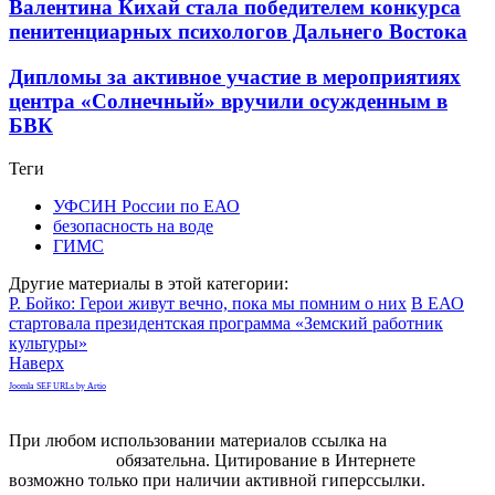
Валентина Кихай стала победителем конкурса
пенитенциарных психологов Дальнего Востока
Дипломы за активное участие в мероприятиях
центра «Солнечный» вручили осужденным в
БВК
Теги
УФСИН России по ЕАО
безопасность на воде
ГИМС
Другие материалы в этой категории:
Р. Бойко: Герои живут вечно, пока мы помним о них
В ЕАО
стартовала президентская программа «Земский работник
культуры»
Наверх
Joomla SEF URLs by Artio
При любом использовании материалов ссылка на
gorodnabire.ru
обязательна. Цитирование в Интернете
возможно только при наличии активной гиперссылки.