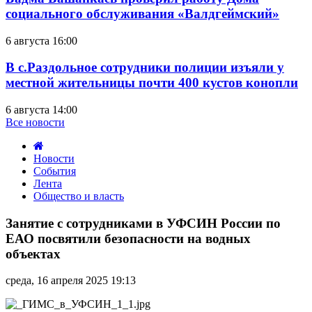
социального обслуживания «Валдгеймский»
6 августа 16:00
В с.Раздольное сотрудники полиции изъяли у
местной жительницы почти 400 кустов конопли
6 августа 14:00
Все новости
Новости
События
Лента
Общество и власть
Занятие
с
Занятие с сотрудниками в УФСИН России по
сотрудниками
ЕАО посвятили безопасности на водных
в
объектах
УФСИН
России
среда, 16 апреля 2025 19:13
по
ЕАО
посвятили