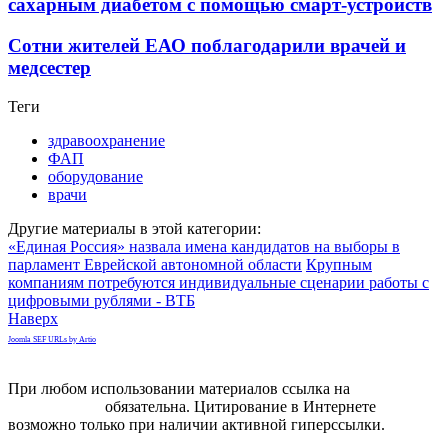
сахарным диабетом с помощью смарт-устройств
Сотни жителей ЕАО поблагодарили врачей и
медсестер
Теги
здравоохранение
ФАП
оборудование
врачи
Другие материалы в этой категории:
«Единая Россия» назвала имена кандидатов на выборы в
парламент Еврейской автономной области
Крупным
компаниям потребуются индивидуальные сценарии работы с
цифровыми рублями - ВТБ
Наверх
Joomla SEF URLs by Artio
При любом использовании материалов ссылка на
gorodnabire.ru
обязательна. Цитирование в Интернете
возможно только при наличии активной гиперссылки.