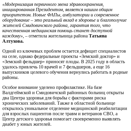
«Модернизация первичного звена здравоохранения,
инициированная Президентом, является нашим общим
приоритетом. Новые ФАПы, амбулатории и современное
оборудование – это реальный вклад в здоровье и благополучие
жителей Смидовичского района, гарантия того, что
качественная медицинская помощь станет доступной
каждому»,
– отметила жительница района
Татьяна
Алтухова.
Одной из ключевых проблем остается дефицит специалистов
на селе, однако федеральные проекты «Земский доктор» и
«Земский фельдшер» приносят плоды. В 2025 году в область
удалось привлечь 10 врачей и 7 фельдшеров, а еще 16
выпускников целевого обучения вернулись работать в родные
районы.
Особое внимание уделено профилактике. На базе
Валдгеймской и Смидовичской районных больниц открыты
два Центра здоровья для борьбы с факторами риска
хронических заболеваний. Также в областной больнице
открылось уникальное отделение медицинской реабилитации
для взрослых пациентов после травм и ветеранов СВО, а
Центр детского здоровья помогает своевременно выявлять
диабет у юных жителей.