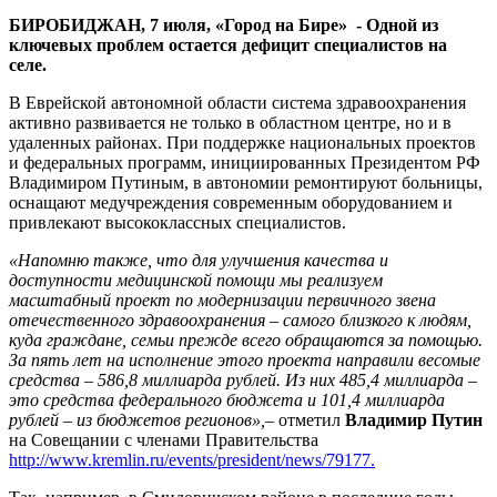
современного
БИРОБИДЖАН, 7 июля, «Город на Бире» - Одной из
оборудования
ключевых проблем остается дефицит специалистов на
селе.
В Еврейской автономной области система здравоохранения
активно развивается не только в областном центре, но и в
удаленных районах. При поддержке национальных проектов
и федеральных программ, инициированных Президентом РФ
Владимиром Путиным, в автономии ремонтируют больницы,
оснащают медучреждения современным оборудованием и
привлекают высококлассных специалистов.
«Напомню также, что для улучшения качества и
доступности медицинской помощи мы реализуем
масштабный проект по модернизации первичного звена
отечественного здравоохранения – самого близкого к людям,
куда граждане, семьи прежде всего обращаются за помощью.
За пять лет на исполнение этого проекта направили весомые
средства – 586,8 миллиарда рублей. Из них 485,4 миллиарда –
это средства федерального бюджета и 101,4 миллиарда
рублей – из бюджетов регионов»,–
отметил
Владимир Путин
на Совещании с членами Правительства
http://www.kremlin.ru/events/president/news/79177.