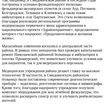
Так, например, в Смидовичском районе в последние годы
построены и успешно функционируют несколько
фельдшерско-акушерских пунктов (в селах Аур, Песчаное,
Белгородское, Тельмана и Ключевое), а также новая
амбулатория в селе Партизанское. Это стало возможным
благодаря реализации региональной программы
модернизации первичного звена здравоохранения и
национального проекта «Здравоохранение», продолжением
которого стал нацпроект «Продолжительная и активная
жизнь».
Масштабные изменения коснулись и центральной части
района. В рамках этих инициатив был проведен капитальный
ремонт Николаевской районной больницы и амбулатории в
поселке Приамурский, что значительно улучшило условия как
для пациентов, так и для медицинского персонала.
Медицинские учреждения района делают ставку на высокие
технологии. В частности, в Смидовичскую районную
больницу были поставлены современные диагностические
приборы – эндоскопы, рентгеновские системы и маммографы.
Кроме того, благодаря нацпроекту учреждение получило
комплект оборудования для зала лечебной физкультуры, что
позволило расширить спектр услуг и улучшить реабилитацию
жителей.