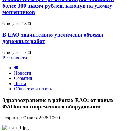
более 300 тысяч рублей, клюнув на удочку
мошенников
6 августа 18:00
В ЕАО значительно увеличены объемы
дорожных работ
6 августа 17:00
Все новости
Новости
События
Лента
Общество и власть
Здравоохранение
в
Здравоохранение в районах ЕАО: от новых
районах
ФАПов до современного оборудования
ЕАО:
от
вторник, 07 июля 2026 10:00
новых
ФАПов
до