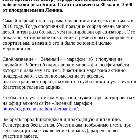
на
набережной реки Биры. Старт назначен на 30 мая в 10:00
старт
от площади имени Ленина.
Самый первый старт в рамках мероприятия здесь состоялся в
2016 году. Тогда спортивный праздник собрал очень много
детей, в три раза больше, чем планировали организаторы. Это
показало, что молодое поколение стремится быть здоровым и
спортивным, а именно это и было основной целью
мероприятия.
Своё название – «Зелёный» – марафон» (6+)
получил не
случайно. Забота об окружающем мире – философия забега,
которая и дала ему это имя. Участники марафона активно
поддерживают экологию: высаживают деревья,
благоустраивают парки, выходят на субботники и участвуют в
благотворительных акциях.
Чтобы стать участником марафона, нужно зарегистрироваться
на официальном сайте «Зелёный марафон»
https://reg.greenmarathon.sberbank.ru/
,
выбрать город Биробиджан и подходящую дистанцию.
Регистрация бесплатная. Участникам необходимо иметь при
себе медицинское заключение (справку), разрешающее
участие в забеге.