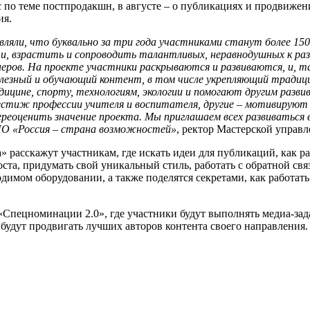
с по теме постпродакшн, в августе – о публикациях и продвижен
ия.
ляли, что буквально за три года участниками станут более 150 
ти, взрастить и сопроводить талантливых, неравнодушных к ра
еров. На проекте участники раскрываются и развиваются, и, т
полезный и обучающий контент, в том числе укрепляющий тради
ицине, спорту, технологиям, экологии и помогают другим развив
стиж профессии учителя и воспитателя, другие – мотивируют 
ереоценить значение проекта. Мы приглашаем всех развиваться
НО «Россия – страна возможностей»
, ректор Мастерской управ
 расскажут участникам, где искать идеи для публикаций, как ра
та, придумать свой уникальный стиль, работать с обратной связ
димом оборудовании, а также поделятся секретами, как работать 
«Спецноминации 2.0», где участники будут выполнять медиа-за
будут продвигать лучших авторов контента своего направления.