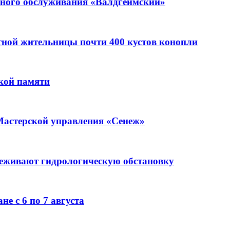
ьного обслуживания «Валдгеймский»
стной жительницы почти 400 кустов конопли
кой памяти
Мастерской управления «Сенеж»
леживают гидрологическую обстановку
е с 6 по 7 августа