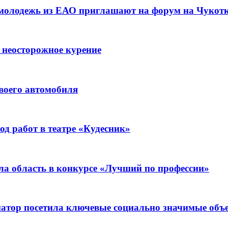
 молодежь из ЕАО приглашают на форум на Чукот
 неосторожное курение
воего автомобиля
д работ в театре «Кудесник»
ла область в конкурсе «Лучший по профессии»
рнатор посетила ключевые социально значимые о