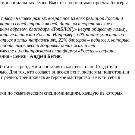
ии в социальных сетях. Вместе с экспертами проекта блогеры
тысяч человек разных возрастов из всех регионов России и
звитию своей страны людей, дать им теоретические и
аким образом, благодаря «ТопБЛОГу» несут обществу пользу,
ционные ценности России. Например, 37% наших участников
аться в этих направлениях, 22% блогеров – педагоги, которые
подписчиков вести здоровый образ жизни или
 вместе с медиапроектом платформы «Россия – страна
ления «Сенеж»
Андрей Бетин.
ботать с трендами и составлять контент-план. Создатели
ью. Для тех, кто создает видеоконтент, эксперты подготовили
с речью, тренировать актерское мастерство и вести себя в
дачи по тематическим спецноминациям, каждую из которых