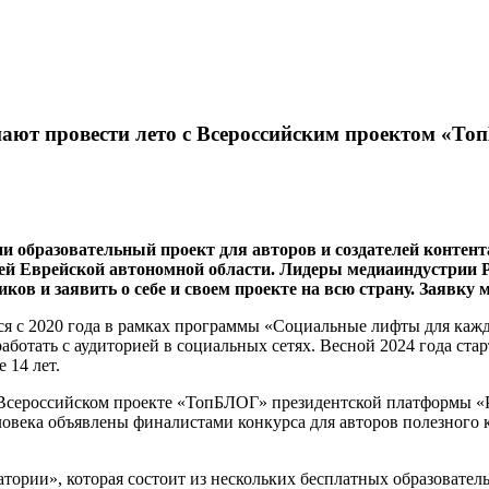
ают провести лето с Всероссийским проектом «Т
и образовательный проект для авторов и создателей контен
ей Еврейской автономной области. Лидеры медиаиндустрии Р
в и заявить о себе и своем проекте на всю страну. Заявку 
я с 2020 года в рамках программы «Социальные лифты для кажд
ботать с аудиторией в социальных сетях. Весной 2024 года стар
 14 лет.
сероссийском проекте «ТопБЛОГ» президентской платформы «Рос
еловека объявлены финалистами конкурса для авторов полезного к
ории», которая состоит из нескольких бесплатных образователь