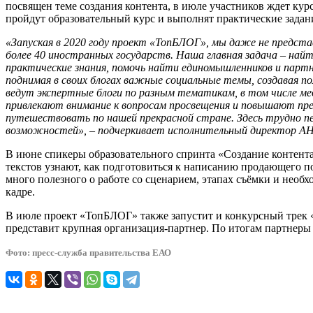
посвящен теме создания контента, в июле участников ждет кур
пройдут образовательный курс и выполнят практические задан
«Запуская в 2020 году проект «ТопБЛОГ», мы даже не представ
более 40 иностранных государств. Наша главная задача – най
практические знания, помочь найти единомышленников и партн
поднимая в своих блогах важные социальные темы, создавая 
ведут экспертные блоги по разным тематикам, в том числе мед
привлекают внимание к вопросам просвещения и повышают пре
путешествовать по нашей прекрасной стране. Здесь трудно п
возможностей», – подчеркивает исполнительный директор А
В июне спикеры образовательного спринта «Создание контента»
текстов узнают, как подготовиться к написанию продающего пос
много полезного о работе со сценарием, этапах съёмки и необхо
кадре.
В июле проект «ТопБЛОГ» также запустит и конкурсный трек 
представит крупная организация-партнер. По итогам партнеры 
Фото: пресс-служба правительства ЕАО