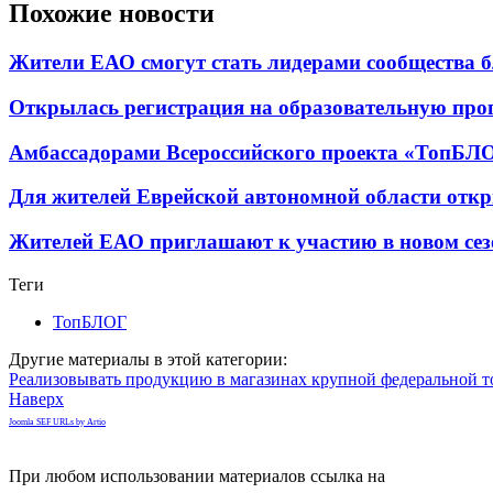
Похожие новости
Жители ЕАО смогут стать лидерами сообщества бл
Открылась регистрация на образовательную пр
Амбассадорами Всероссийского проекта «ТопБЛ
Для жителей Еврейской автономной области отк
Жителей ЕАО приглашают к участию в новом сез
Теги
ТопБЛОГ
Другие материалы в этой категории:
Реализовывать продукцию в магазинах крупной федеральной 
Наверх
Joomla SEF URLs by Artio
При любом использовании материалов ссылка на
gorodnabire.ru