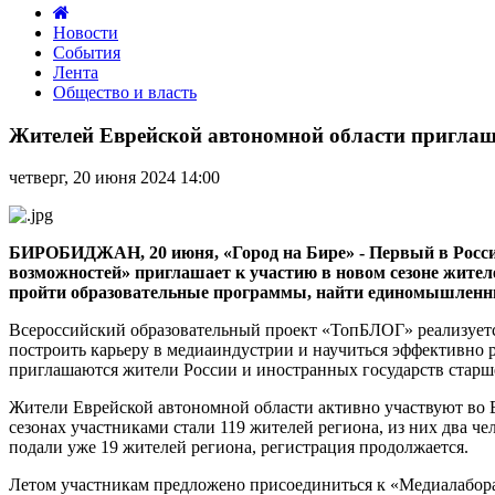
Новости
События
Лента
Общество и власть
Жителей
Еврейской
Жителей Еврейской автономной области приглаш
автономной
области
четверг, 20 июня 2024 14:00
приглашают
провести
лето
с
БИРОБИДЖАН, 20 июня, «Город на Бире» -
Первый в Росси
Всероссийским
возможностей» приглашает к участию в новом сезоне жител
проектом
пройти образовательные программы, найти единомышленнико
«ТопБЛОГ»
Всероссийский образовательный проект «ТопБЛОГ» реализуетс
построить карьеру в медиаиндустрии и научиться эффективно ра
приглашаются жители России и иностранных государств старше
Жители Еврейской автономной области активно участвуют во В
сезонах участниками стали 119 жителей региона, из них два ч
подали уже 19 жителей региона, регистрация продолжается.
Летом участникам предложено присоединиться к «Медиалаборат