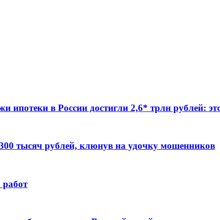
жи ипотеки в России достигли 2,6* трлн рублей: э
 300 тысяч рублей, клюнув на удочку мошенников
 работ