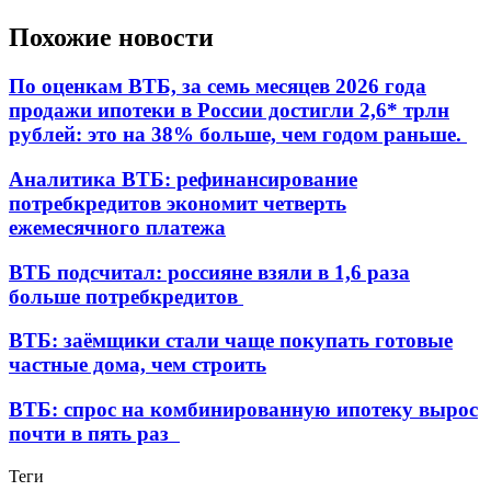
Похожие новости
По оценкам ВТБ, за семь месяцев 2026 года
продажи ипотеки в России достигли 2,6* трлн
рублей: это на 38% больше, чем годом раньше.
Аналитика ВТБ: рефинансирование
потребкредитов экономит четверть
ежемесячного платежа
ВТБ подсчитал: россияне взяли в 1,6 раза
больше потребкредитов
ВТБ: заёмщики стали чаще покупать готовые
частные дома, чем строить
ВТБ: спрос на комбинированную ипотеку вырос
почти в пять раз
Теги