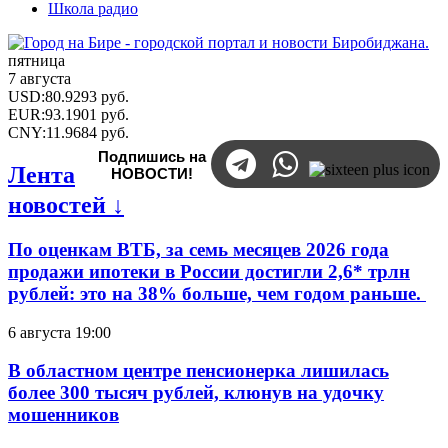
Школа радио
пятница
7 августа
USD
:
80.9293
руб.
EUR
:
93.1901
руб.
CNY
:
11.9684
руб.
Подпишись на
Лента
НОВОСТИ!
новостей ↓
По оценкам ВТБ, за семь месяцев 2026 года
продажи ипотеки в России достигли 2,6* трлн
рублей: это на 38% больше, чем годом раньше.
6 августа 19:00
В областном центре пенсионерка лишилась
более 300 тысяч рублей, клюнув на удочку
мошенников