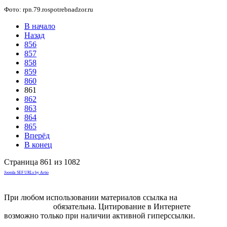
Фото: rpn.79.rospotrebnadzor.ru
В начало
Назад
856
857
858
859
860
861
862
863
864
865
Вперёд
В конец
Страница 861 из 1082
Joomla SEF URLs by Artio
При любом использовании материалов ссылка на
gorodnabire.ru
обязательна. Цитирование в Интернете
возможно только при наличии активной гиперссылки.