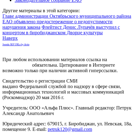
Законодательное собрание ЕАО
Другие материалы в этой категории:
Главе администрации Октябрьского муниципального района
ЕАО объявлено предостережение о недопустимости
нарушения закона
Флейтист Денис Лупачёв выступил с
концертом в биробиджанском Дворце культуры
Наверх
Joomla SEF URLs by Artio
При любом использовании материалов ссылка на
gorodnabire.ru
обязательна. Цитирование в Интернете
возможно только при наличии активной гиперссылки.
Свидетельство о регистрации СМИ
ЭЛ № ФС 77-65771
выдано Федеральной службой по надзору в сфере связи,
информационных технологий и массовых коммуникаций
(Роскомнадзор) 20 мая 2016 г.
Учредитель: ООО «Альфа Плюс». Главный редактор: Петрук
Александр Анатольевич
Юридический адрес: 679015, г. Биробиджан, ул. Невская, 18а,
помещение 9. E-mail:
petruk120@gmail.com