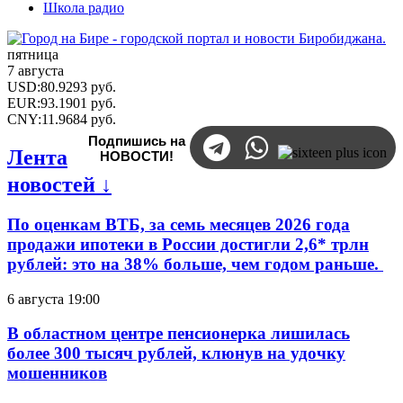
Школа радио
пятница
7 августа
USD
:
80.9293
руб.
EUR
:
93.1901
руб.
CNY
:
11.9684
руб.
Подпишись на
Лента
НОВОСТИ!
новостей ↓
По оценкам ВТБ, за семь месяцев 2026 года
продажи ипотеки в России достигли 2,6* трлн
рублей: это на 38% больше, чем годом раньше.
6 августа 19:00
В областном центре пенсионерка лишилась
более 300 тысяч рублей, клюнув на удочку
мошенников