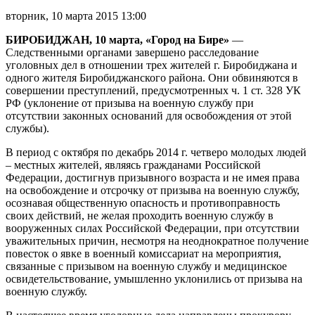
уклонении
вторник, 10 марта 2015 13:00
от
призыва
БИРОБИДЖАН, 10 марта, «Город на Бире»
—
на
Следственными органами завершено расследование
военную
уголовных дел в отношении трех жителей г. Биробиджана и
службу
одного жителя Биробиджанского района. Они обвиняются в
совершении преступлений, предусмотренных ч. 1 ст. 328 УК
РФ (уклонение от призыва на военную службу при
отсутствии законных оснований для освобождения от этой
службы).
В период с октября по декабрь 2014 г. четверо молодых людей
– местных жителей, являясь гражданами Российской
Федерации, достигнув призывного возраста и не имея права
на освобождение и отсрочку от призыва на военную службу,
осознавая общественную опасность и противоправность
своих действий, не желая проходить военную службу в
вооруженных силах Российской Федерации, при отсутствии
уважительных причин, несмотря на неоднократное получение
повесток о явке в военный комиссариат на мероприятия,
связанные с призывом на военную службу и медицинское
освидетельствование, умышленно уклонились от призыва на
военную службу.