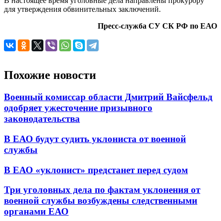
В настоящее время уголовные дела направлены прокурору
для утверждения обвинительных заключений.
Пресс-служба СУ СК РФ по ЕАО
Похожие новости
Военный комиссар области Дмитрий Вайсфельд
одобряет ужесточение призывного
законодательства
В ЕАО будут судить уклониста от военной
службы
В ЕАО «уклонист» предстанет перед судом
Три уголовных дела по фактам уклонения от
военной службы возбуждены следственными
органами ЕАО