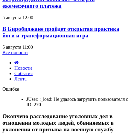
ежемесячного платежа
5 августа 12:00
В Биробиджане пройдет открытая практика
йоги и трансформационная игра
5 августа 11:00
Все новости
Новости
События
Лента
Окончено
Ошибка
расследование
уголовных
JUser: :_load: Не удалось загрузить пользователя с
дел
ID: 270
в
отношении
Окончено расследование уголовных дел в
молодых
людей,
отношении молодых людей, обвиняемых в
обвиняемых
уклонении от призыва на военную службу
в