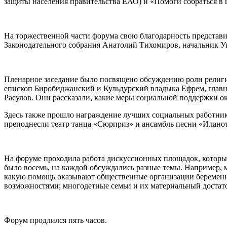
защиты населения правительства ЕАО) и «Помоги собраться в
На торжественной части форума свою благодарность представ
Законодательного собрания Анатолий Тихомиров, начальник 
Пленарное заседание было посвящено обсуждению роли религи
епископ Биробиджанский и Кульдурский владыка Ефрем, глав
Расулов. Они рассказали, какие меры социальной поддержки о
Здесь также прошло награждение лучших социальных работнико
преподнесли театр танца «Сюрприз» и ансамбль песни «Иланот
На форуме проходила работа дискуссионных площадок, которы
было восемь, на каждой обсуждались разные темы. Например,
какую помощь оказывают общественные организации беремен
возможностями; многодетные семьи и их материальный достато
Форум продлился пять часов.