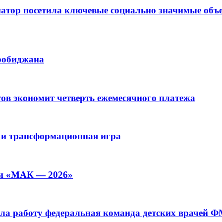
рнатор посетила ключевые социально значимые о
иробиджана
ов экономит четверть ежемесячного платежа
 и трансформационная игра
ии «МАК — 2026»
а работу федеральная команда детских врачей 