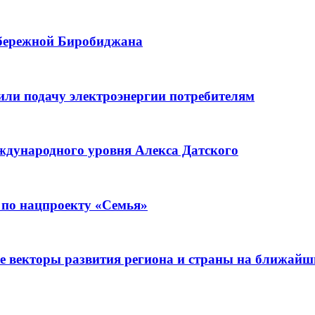
абережной Биробиджана
или подачу электроэнергии потребителям
ждународного уровня Алекса Датского
 по нацпроекту «Семья»
е векторы развития региона и страны на ближайш