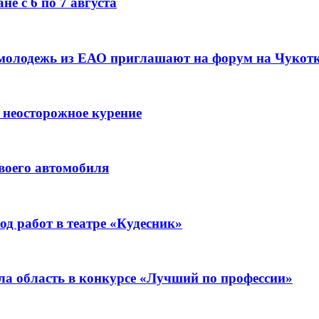
е с 6 по 7 августа
 молодежь из ЕАО приглашают на форум на Чукот
 неосторожное курение
воего автомобиля
д работ в театре «Кудесник»
ла область в конкурсе «Лучший по профессии»