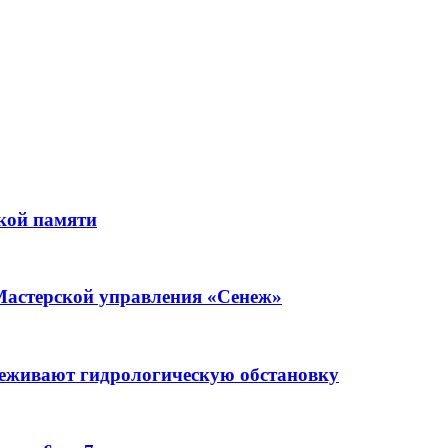
кой памяти
Мастерской управления «Сенеж»
леживают гидрологическую обстановку