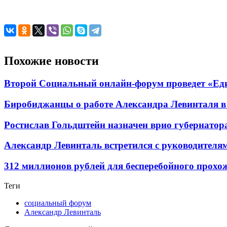
Похожие новости
Второй Социальный онлайн-форум проведет «Ед
Биробиджанцы о работе Александра Левинталя в 
Ростислав Гольдштейн назначен врио губернатор
Александр Левинталь встретился с руководителя
312 миллионов рублей для бесперебойного прохо
Теги
социальный форум
Александр Левинталь