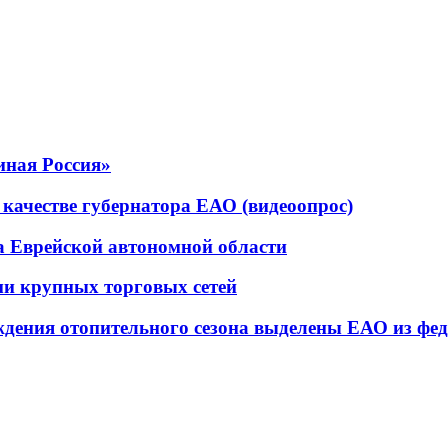
иная Россия»
качестве губернатора ЕАО (видеоопрос)
а Еврейской автономной области
ми крупных торговых сетей
ждения отопительного сезона выделены ЕАО из фе