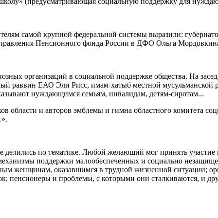
 школу» (предусматривающая социальную поддержку для нуждаю
ителям самой крупной федеральной системы выразили: губернат
Управления Пенсионного фонда России в ДФО Ольга Мордовкин
озных организаций в социальной поддержке общества. На засед
ный раввин ЕАО Эли Рисс, имам-хатыб местной мусульманской 
казывают нуждающимся семьям, инвалидам, детям-сиротам...
в области и авторов эмблемы и гимна областного комитета соц
».
е делились по тематике. Любой желающий мог принять участие 
 механизмы поддержки малообеспеченных и социально незащище
ным женщинам, оказавшимся в трудной жизненной ситуации; о
к; пенсионеры и проблемы, с которыми они сталкиваются, и дру