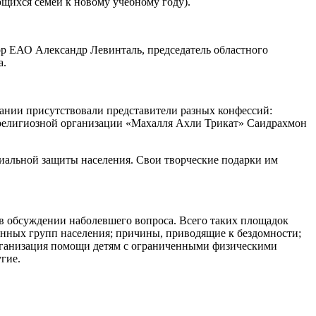
щихся семей к новому учебному году).
ор ЕАО Александр Левинталь, председатель областного
а.
ании присутствовали представители разных конфессий:
религиозной организации «Махалля Ахли Трикат» Саидрахмон
иальной защиты населения. Свои творческие подарки им
в обсуждении наболевшего вопроса. Всего таких площадок
нных групп населения; причины, приводящие к бездомности;
рганизация помощи детям с ограниченными физическими
гие.