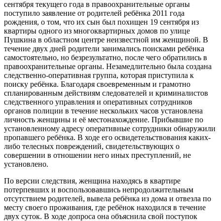
сентября текущего года в правоохранительные органы
поступило заявление от родителей ребёнка 2011 года
рождения, о том, что их сын был похищен 19 сентября из
квартиры одного из многоквартирных домов по улице
Пушкина в областном центре неизвестной им женщиной. В
течение двух дней родители занимались поисками ребёнка
самостоятельно, но безрезультатно, после чего обратились в
правоохранительные органы. Незамедлительно была создана
следственно-оперативная группа, которая приступила к
поиску ребёнка. Благодаря своевременным и грамотно
спланированным действиям следователей и криминалистов
следственного управления и оперативных сотрудников
органов полиции в течение нескольких часов установлена
личность женщины и её местонахождение. Прибывшие по
установленному адресу оперативные сотрудники обнаружили
пропавшего ребёнка. В ходе его освидетельствования каких-
либо телесных повреждений, свидетельствующих о
совершении в отношении него иных преступлений, не
установлено.
По версии следствия, женщина находясь в квартире
потерпевших и воспользовавшись непродолжительным
отсутствием родителей, вывела ребёнка из дома и отвезла по
месту своего проживания, где ребёнок находился в течение
двух суток. В ходе допроса она объяснила свой поступок