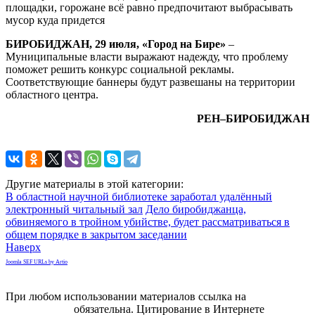
площадки, горожане всё равно предпочитают выбрасывать
свалок
мусор куда придется
в
столице
БИРОБИДЖАН, 29 июля, «Город на Бире»
–
автономии
Муниципальные власти выражают надежду, что проблему
поможет решить конкурс социальной рекламы.
Соответствующие баннеры будут развешаны на территории
областного центра.
РЕН–БИРОБИДЖАН
Другие материалы в этой категории:
В областной научной библиотеке заработал удалённый
электронный читальный зал
Дело биробиджанца,
обвиняемого в тройном убийстве, будет рассматриваться в
общем порядке в закрытом заседании
Наверх
Joomla SEF URLs by Artio
При любом использовании материалов ссылка на
gorodnabire.ru
обязательна. Цитирование в Интернете