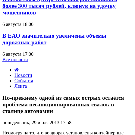
более 300 тысяч рублей, клюнув на удочку
мошенников
6 августа 18:00
В ЕАО значительно увеличены объемы
дорожных работ
6 августа 17:00
Все новости
Новости
События
Лента
По-
прежнему
По-прежнему одной из самых острых остаётся
одной
проблема несанкционированных свалок в
из
столице автономии
самых
острых
понедельник, 29 июля 2013 17:58
остаётся
проблема
Несмотря на то, что во дворах установлены контейнерные
несанкционированных