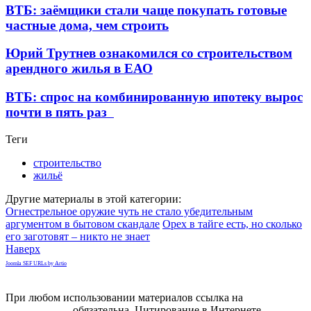
ВТБ: заёмщики стали чаще покупать готовые
частные дома, чем строить
Юрий Трутнев ознакомился со строительством
арендного жилья в ЕАО
ВТБ: спрос на комбинированную ипотеку вырос
почти в пять раз
Теги
строительство
жильё
Другие материалы в этой категории:
Огнестрельное оружие чуть не стало убедительным
аргументом в бытовом скандале
Орех в тайге есть, но сколько
его заготовят – никто не знает
Наверх
Joomla SEF URLs by Artio
При любом использовании материалов ссылка на
gorodnabire.ru
обязательна. Цитирование в Интернете