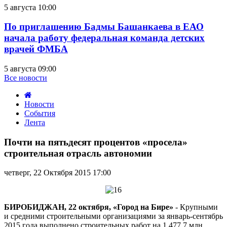
5 августа 10:00
По приглашению Бадмы Башанкаева в ЕАО
начала работу федеральная команда детских
врачей ФМБА
5 августа 09:00
Все новости
Новости
События
Лента
Почти
на
Почти на пятьдесят процентов «просела»
пятьдесят
строительная отрасль автономии
процентов
«просела»
четверг, 22 Октября 2015 17:00
строительная
отрасль
автономии
БИРОБИДЖАН, 22 октября, «Город на Бире»
- Крупными
и средними строительными организациями за январь-сентябрь
2015 года выполнено строительных работ на 1 477,7 млн