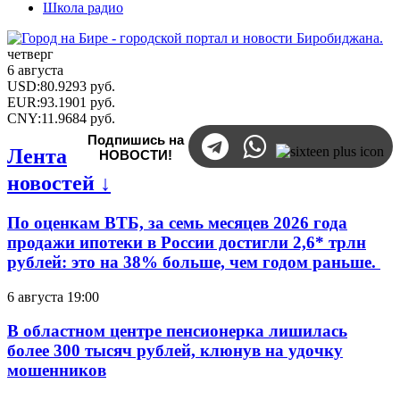
Школа радио
четверг
6 августа
USD
:
80.9293
руб.
EUR
:
93.1901
руб.
CNY
:
11.9684
руб.
Подпишись на
Лента
НОВОСТИ!
новостей ↓
По оценкам ВТБ, за семь месяцев 2026 года
продажи ипотеки в России достигли 2,6* трлн
рублей: это на 38% больше, чем годом раньше.
6 августа 19:00
В областном центре пенсионерка лишилась
более 300 тысяч рублей, клюнув на удочку
мошенников