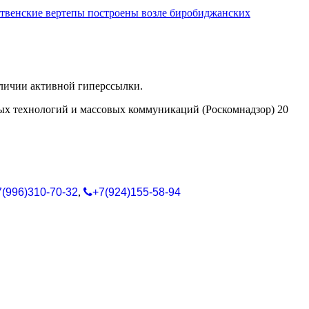
твенские вертепы построены возле биробиджанских
аличии активной гиперссылки.
ых технологий и массовых коммуникаций (Роскомнадзор) 20
7(996)310-70-32
,
+7(924)155-58-94