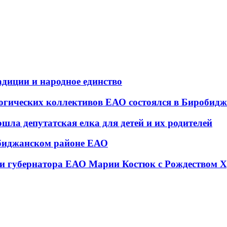
адиции и народное единство
гогических коллективов ЕАО состоялся в Биробид
шла депутатская елка для детей и их родителей
обиджанском районе ЕАО
ти губернатора ЕАО Марии Костюк с Рождеством 