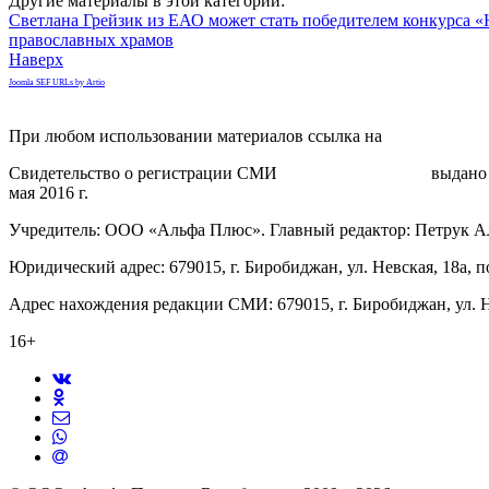
Другие материалы в этой категории:
Светлана Грейзик из ЕАО может стать победителем конкурса «
православных храмов
Наверх
Joomla SEF URLs by Artio
При любом использовании материалов ссылка на
gorodnabire.ru
Свидетельство о регистрации СМИ
ЭЛ № ФС 77-65771
выдано 
мая 2016 г.
Учредитель: ООО «Альфа Плюс». Главный редактор: Петрук А
Юридический адрес: 679015, г. Биробиджан, ул. Невская, 18а, п
Адрес нахождения редакции СМИ: 679015, г. Биробиджан, ул. Н
16+