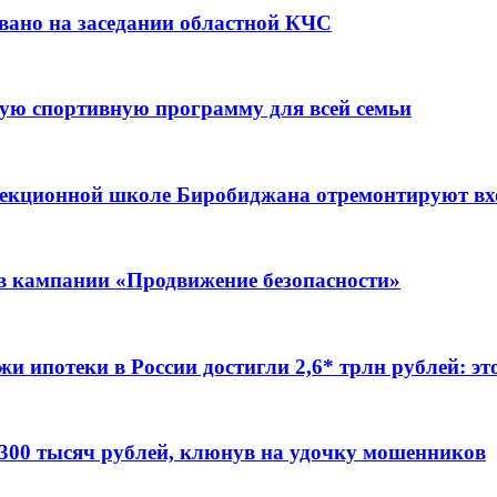
вано на заседании областной КЧС
ую спортивную программу для всей семьи
ррекционной школе Биробиджана отремонтируют в
ов кампании «Продвижение безопасности»
жи ипотеки в России достигли 2,6* трлн рублей: э
 300 тысяч рублей, клюнув на удочку мошенников