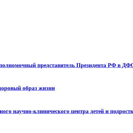
 полномочный представитель Президента РФ в ДФО
здоровый образ жизни
ьного научно-клинического центра детей и подрос