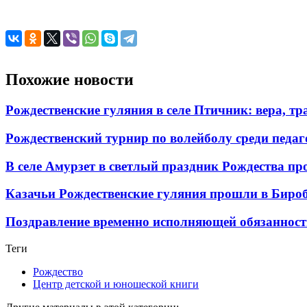
Похожие новости
Рождественские гуляния в селе Птичник: вера, тр
Рождественский турнир по волейболу среди педа
В селе Амурзет в светлый праздник Рождества про
Казачьи Рождественские гуляния прошли в Бир
Поздравление временно исполняющей обязаннос
Теги
Рождество
Центр детской и юношеской книги