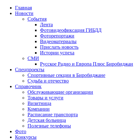
Главная
Новости
События
Лента
Фотовидеофиксация ГИБДД
2
Фоторепортажи
Видеоматериалы
Прислать новость
Истории успеха
СМИ
Русское Радио и Европа Плюс Биробиджан
Спецпроекты
Спортивные секции в Биробиджане
Судьба и отечество
Справочник
Обслуживающие организации
Товары и услуги
Визитница
Компании
Расписание транспорта
Детская больница
Полезные телефоны
Фото
Конкурсы