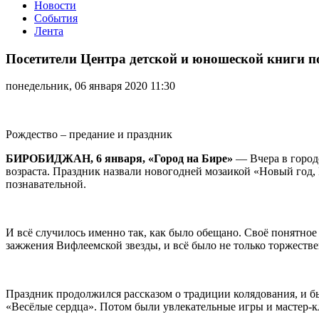
Новости
События
Лента
Посетители
Центра
Посетители Центра детской и юношеской книги п
детской
и
понедельник, 06 января 2020 11:30
юношеской
книги
познавали
историю
Рождество – предание и праздник
и
праздновали
БИРОБИДЖАН, 6 января, «Город на Бире»
— Вчера в город
канун
возраста. Праздник назвали новогодней мозаикой «Новый год,
Рождества
познавательной.
И всё случилось именно так, как было обещано. Своё понятное
зажжения Вифлеемской звезды, и всё было не только торжестве
Праздник продолжился рассказом о традиции колядования, и бы
«Весёлые сердца». Потом были увлекательные игры и мастер-