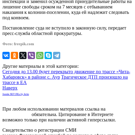
инспекции и заменил осужденной принудительные работы на
лишение свободы сроком на 7 месяцев с отбыванием
наказания к колонии-поселении, куда ей надлежит следовать
под конвоем.
Постановление суда не вступило в законную силу, передает
пресс-служба областной прокуратуры.
Фото: freepik.com
Другие материалы в этой категории:
Сегодня до 13.00 будет перекрыто движение по трассе «Чита-
Хабаровск» в районе с. Аур
Трагическое ДТП произошло на
трассе в ЕА
Наверх
Joomla SEF URLs by Artio
При любом использовании материалов ссылка на
gorodnabire.ru
обязательна. Цитирование в Интернете
возможно только при наличии активной гиперссылки.
Свидетельство о регистрации СМИ
ЭЛ № ФС 77-65771