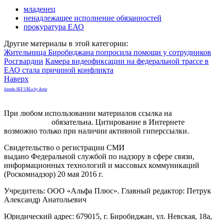
младенец
ненадлежащее исполнение обязанностей
прокуратура ЕАО
Другие материалы в этой категории:
Жительница Биробиджана попросила помощи у сотрудников
Росгвардии
Камера видеофиксации на федеральной трассе в
ЕАО стала причиной конфликта
Наверх
Joomla SEF URLs by Artio
При любом использовании материалов ссылка на
gorodnabire.ru
обязательна. Цитирование в Интернете
возможно только при наличии активной гиперссылки.
Свидетельство о регистрации СМИ
ЭЛ № ФС 77-65771
выдано Федеральной службой по надзору в сфере связи,
информационных технологий и массовых коммуникаций
(Роскомнадзор) 20 мая 2016 г.
Учредитель: ООО «Альфа Плюс». Главный редактор: Петрук
Александр Анатольевич
Юридический адрес: 679015, г. Биробиджан, ул. Невская, 18а,