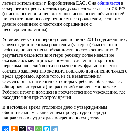
летней жительницы г. Биробиджана ЕАО. Она
обвиняется
в
совершении преступления, предусмотренного ст. 156 УК РФ
(неисполнение или ненадлежащее исполнение обязанностей
по воспитанию несовершеннолетнего родителем, если это
деяние соединено с жестоким обращением с
несовершеннолетним).
Установлено, что в период с мая по июнь 2018 года женщина,
являясь единственным родителем (матерью) 6-месячного
ребенка, не исполняла обязанности по его воспитанию. В
результате бездействия матери ребенку более недели не
оказывалась медицинская помощь в лечении закрытого
перелома плечевой кости со смещением фрагментов, что
согласно заключению эксперта повлекло причинение тяжкого
вреда здоровью. Кроме того, из-за невыполнения
элементарных гигиенических норм у ребенка образовалась
обширная гиперемия (покраснения) с корочками на теле.
Ребенок изъят и помещен в государственное учреждение, где
находится под присмотром врачей.
В настоящее время уголовное дело с утвержденным
обвинительным заключением прокуратурой города
направлено в суд для рассмотрения по существу.