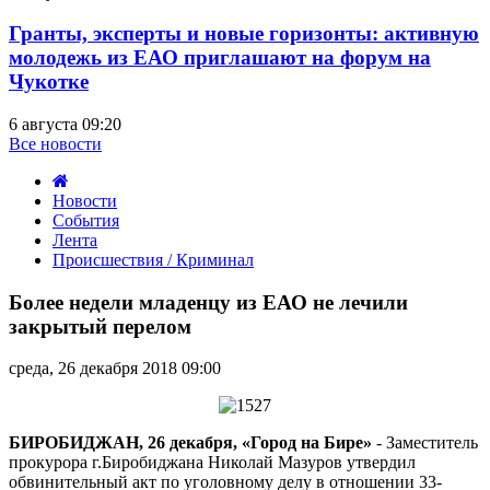
Гранты, эксперты и новые горизонты: активную
молодежь из ЕАО приглашают на форум на
Чукотке
6 августа 09:20
Все новости
Новости
События
Лента
Происшествия / Криминал
Более
недели
Более недели младенцу из ЕАО не лечили
младенцу
закрытый перелом
из
ЕАО
среда, 26 декабря 2018 09:00
не
лечили
закрытый
перелом
БИРОБИДЖАН, 26 декабря, «Город на Бире»
- Заместитель
прокурора г.Биробиджана Николай Мазуров утвердил
обвинительный акт по уголовному делу в отношении 33-