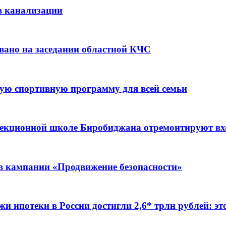
в канализации
вано на заседании областной КЧС
ую спортивную программу для всей семьи
ррекционной школе Биробиджана отремонтируют в
ов кампании «Продвижение безопасности»
жи ипотеки в России достигли 2,6* трлн рублей: э