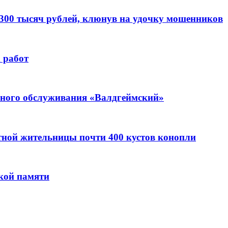
 300 тысяч рублей, клюнув на удочку мошенников
 работ
ьного обслуживания «Валдгеймский»
стной жительницы почти 400 кустов конопли
кой памяти