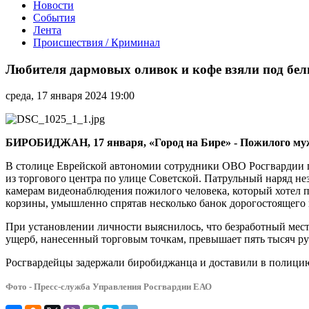
Новости
События
Лента
Происшествия / Криминал
Любителя
дармовых
Любителя дармовых оливок и кофе взяли под бел
оливок
и
среда, 17 января 2024 19:00
кофе
взяли
под
белы
БИРОБИДЖАН, 17 января, «Город на Бире» - Пожилого муж
руки
сотрудники
В столице Еврейской автономии сотрудники ОВО Росгвардии п
Росгвардии
из торгового центра по улице Советской. Патрульный наряд н
камерам видеонаблюдения пожилого человека, который хотел п
корзины, умышленно спрятав несколько банок дорогостоящего 
При установлении личности выяснилось, что безработный мес
ущерб, нанесенный торговым точкам, превышает пять тысяч ру
Росгвардейцы задержали биробиджанца и доставили в полицию 
Фото - Пресс-служба Управления Росгвардии ЕАО