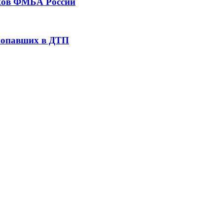
тков ФМБА России
 попавших в ДТП