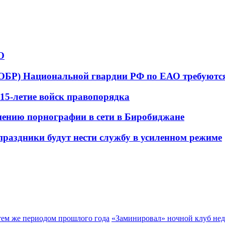
О
ОБР) Национальной гвардии РФ по ЕАО требуютс
15-летие войск правопорядка
анению порнографии в сети в Биробиджане
праздники будут нести службу в усиленном режиме
 тем же периодом прошлого года
«Заминировал» ночной клуб не