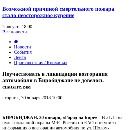
Возможной причиной смертельного пожара
стало неосторожное курение
5 августа 18:00
Все новости
Новости
События
Лента
Происшествия / Криминал
Поучаствовать
в
Поучаствовать в ликвидации возгорания
ликвидации
автомобиля в Биробиджане не довелось
возгорания
спасателям
автомобиля
в
вторник, 30 января 2018 10:00
Биробиджане
не
довелось
спасателям
БИРОБИДЖАН, 30 января, «Город на Бире»
– В 21:15 на
пульт пожарной охраны МЧС России по ЕАО поступила
информация о возгорании автомобиля по ул. Шолом-