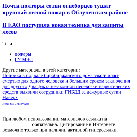
Почти полторы сотни огнеборцев тушат
крупный лесной пожар в Облученском районе
В ЕАО поступила новая техника для защиты
лесов
Теги
пожары
ГУ МЧС
Другие материалы в этой категории:
Попойка в подвале биробиджанского дома закончилась
смертью для одного человека и большим сроком заключения
для другого
Два факта незаконной перевозки наркотических
средств выявили сотрудники ГИБДД за дежурные сутки
Наверх
Joomla SEF URLs by Artio
При любом использовании материалов ссылка на
gorodnabire.ru
обязательна. Цитирование в Интернете
возможно только при наличии активной гиперссылки.