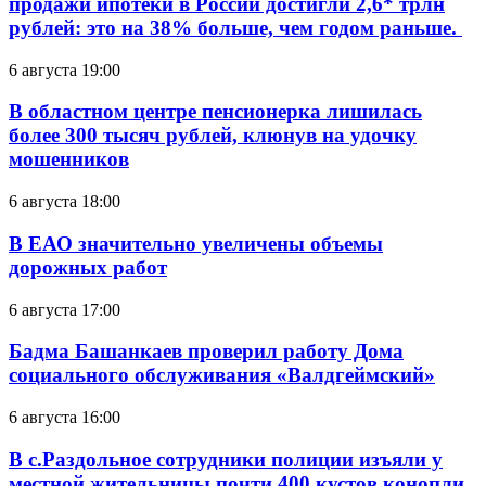
продажи ипотеки в России достигли 2,6* трлн
рублей: это на 38% больше, чем годом раньше.
6 августа 19:00
В областном центре пенсионерка лишилась
более 300 тысяч рублей, клюнув на удочку
мошенников
6 августа 18:00
В ЕАО значительно увеличены объемы
дорожных работ
6 августа 17:00
Бадма Башанкаев проверил работу Дома
социального обслуживания «Валдгеймский»
6 августа 16:00
В с.Раздольное сотрудники полиции изъяли у
местной жительницы почти 400 кустов конопли