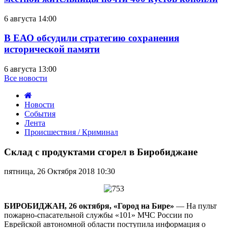
6 августа 14:00
В ЕАО обсудили стратегию сохранения
исторической памяти
6 августа 13:00
Все новости
Новости
События
Лента
Происшествия / Криминал
Склад
с
Склад с продуктами сгорел в Биробиджане
продуктами
сгорел
пятница, 26 Октября 2018 10:30
в
Биробиджане
БИРОБИДЖАН, 26 октября, «Город на Бире»
— На пульт
пожарно-спасательной службы «101» МЧС России по
Еврейской автономной области поступила информация о