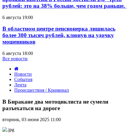
рублей: это на 38% больше, чем годом раньше.
6 августа 19:00
В областном центре пенсионерка лишилась
более 300 тысяч рублей, клюнув на удочку
мошенников
6 августа 18:00
Все новости
Новости
События
Лента
Происшествия / Криминал
В
Биракане
В Биракане два мотоциклиста не сумели
два
разъехаться на дороге
мотоциклиста
не
вторник, 03 июня 2025 11:00
сумели
разъехаться
на