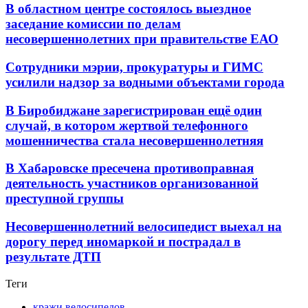
В областном центре состоялось выездное
заседание комиссии по делам
несовершеннолетних при правительстве ЕАО
Сотрудники мэрии, прокуратуры и ГИМС
усилили надзор за водными объектами города
В Биробиджане зарегистрирован ещё один
случай, в котором жертвой телефонного
мошенничества стала несовершеннолетняя
В Хабаровске пресечена противоправная
деятельность участников организованной
преступной группы
Несовершеннолетний велосипедист выехал на
дорогу перед иномаркой и пострадал в
результате ДТП
Теги
кражи велосипедов