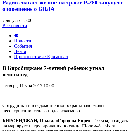
Радио спасает жизни: на трассе Р-280 запущено
оповещение о БПЛА
7 августа 15:00
Все новости
Новости
События
Лента
Происшествия / Криминал
В
Биробиджане
В Биробиджане 7-летний ребенок угнал
7-
велосипед
летний
ребенок
четверг, 11 мая 2017 10:00
угнал
велосипед
Сотрудники вневедомственной охраны задержали
несовершеннолетнего подозреваемого.
БИРОБИДЖАН, 11 мая, «Город на Бире»
– 10 мая, находясь
на маршруте патрулирования по улице Шолом-Алейхема