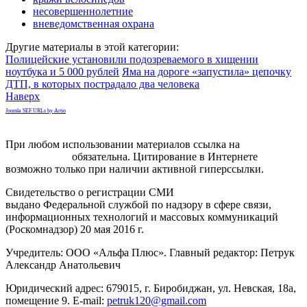
несовершеннолетние
вневедомственная охрана
Другие материалы в этой категории:
Полицейские установили подозреваемого в хищении
ноутбука и 5 000 рублей
Яма на дороге «запустила» цепочку
ДТП, в которых пострадало два человека
Наверх
Joomla SEF URLs by Artio
При любом использовании материалов ссылка на
gorodnabire.ru
обязательна. Цитирование в Интернете
возможно только при наличии активной гиперссылки.
Свидетельство о регистрации СМИ
ЭЛ № ФС 77-65771
выдано Федеральной службой по надзору в сфере связи,
информационных технологий и массовых коммуникаций
(Роскомнадзор) 20 мая 2016 г.
Учредитель: ООО «Альфа Плюс». Главный редактор: Петрук
Александр Анатольевич
Юридический адрес: 679015, г. Биробиджан, ул. Невская, 18а,
помещение 9. E-mail:
petruk120@gmail.com