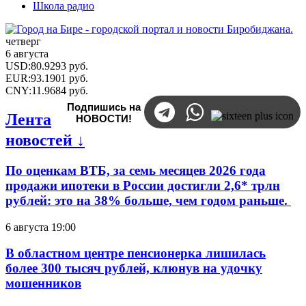
Школа радио
четверг
6 августа
USD
:
80.9293
руб.
EUR
:
93.1901
руб.
CNY
:
11.9684
руб.
Подпишись на
Лента
НОВОСТИ!
новостей ↓
По оценкам ВТБ, за семь месяцев 2026 года
продажи ипотеки в России достигли 2,6* трлн
рублей: это на 38% больше, чем годом раньше.
6 августа 19:00
В областном центре пенсионерка лишилась
более 300 тысяч рублей, клюнув на удочку
мошенников