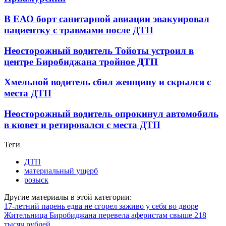
В ЕАО борт санитарной авиации эвакуировал
пациентку с травмами после ДТП
Неосторожный водитель Тойоты устроил в
центре Биробиджана тройное ДТП
Хмельной водитель сбил женщину и скрылся с
места ДТП
Неосторожный водитель опрокинул автомобиль
в кювет и ретировался с места ДТП
Теги
ДТП
материальный ущерб
розыск
Другие материалы в этой категории:
17-летний парень едва не сгорел заживо у себя во дворе
Жительница Биробиджана перевела аферистам свыше 218
тысяч рублей