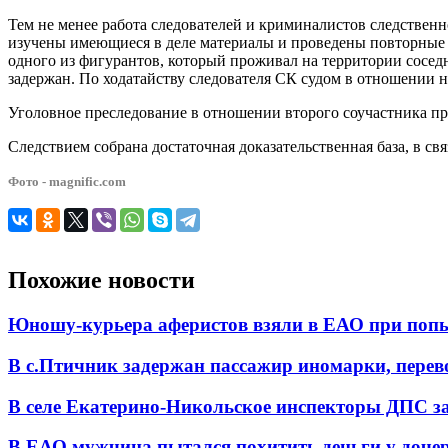
Тем не менее работа следователей и криминалистов следствен
изучены имеющиеся в деле материалы и проведены повторные 
одного из фигурантов, который проживал на территории сосед
задержан. По ходатайству следователя СК судом в отношении н
Уголовное преследование в отношении второго соучастника пре
Следствием собрана достаточная доказательственная база, в с
Фото - magnific.com
Похожие новости
Юношу-курьера аферистов взяли в ЕАО при попы
В с.Птичник задержан пассажир иномарки, пере
В селе Екатерино-Никольское инспекторы ДПС за
В ЕАО мужчина пытался похитить деньги у доч