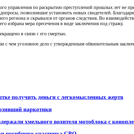
ного управления по раскрытию преступлений прошлых лет не пр
допросы, позволившие установить новых свидетелей. Благодаря
него региона и скрывался от органов следствия. Во взаимодей
его избрана мера пресечения в виде заключения под стражу.
кращено в связи с его смертью.
вязи с чем уголовное дело с утвержденным обвинительным заключ
тке получить деньги с легкомысленных жертв
возивший наркотики
держали хмельного водителя мотоблока с конопле
ери погибшего участника СВО