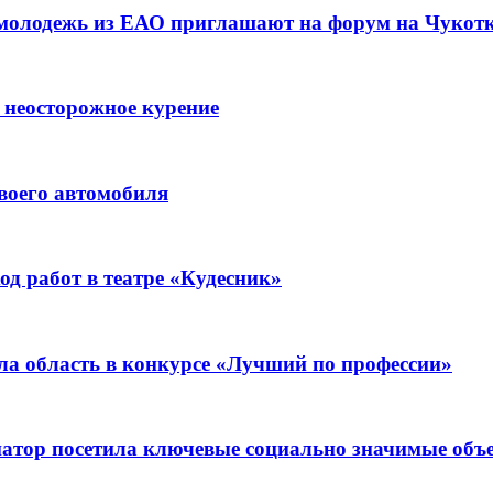
 молодежь из ЕАО приглашают на форум на Чукот
 неосторожное курение
воего автомобиля
д работ в театре «Кудесник»
ла область в конкурсе «Лучший по профессии»
рнатор посетила ключевые социально значимые о