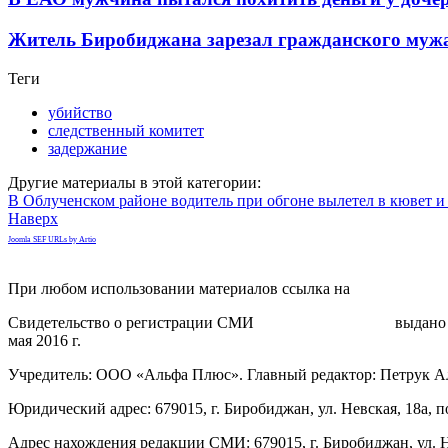
Житель Биробиджана зарезал гражданского мужа
Теги
убийство
следственный комитет
задержание
Другие материалы в этой категории:
В Облученском районе водитель при обгоне вылетел в кювет и 
Наверх
Joomla SEF URLs by Artio
При любом использовании материалов ссылка на
gorodnabire.ru
Свидетельство о регистрации СМИ
ЭЛ № ФС 77-65771
выдано 
мая 2016 г.
Учредитель: ООО «Альфа Плюс». Главный редактор: Петрук А
Юридический адрес: 679015, г. Биробиджан, ул. Невская, 18а, п
Адрес нахождения редакции СМИ: 679015, г. Биробиджан, ул. Н