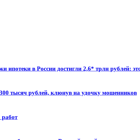
жи ипотеки в России достигли 2,6* трлн рублей: э
 300 тысяч рублей, клюнув на удочку мошенников
 работ