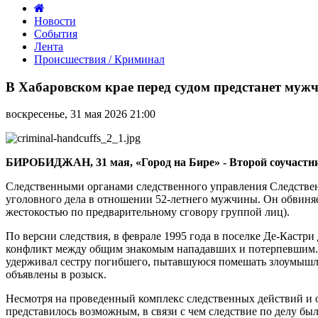
Новости
События
Лента
Происшествия / Криминал
В
Хабаровском
В Хабаровском крае перед судом предстанет мужч
крае
перед
воскресенье, 31 мая 2026 21:00
судом
предстанет
мужчина,
обвиняемый
БИРОБИДЖАН, 31 мая, «Город на Бире» - Второй соучастни
в
убийстве,
Следственными органами следственного управления Следствен
совершенном
уголовного дела в отношении 52-летнего мужчины. Он обвиняе
более
жестокостью по предварительному сговору группой лиц).
31
По версии следствия, в феврале 1995 года в поселке Де-Каст
года
конфликт между общим знакомым нападавших и потерпевшим. Вы
назад
удерживал сестру погибшего, пытавшуюся помешать злоумышле
объявлены в розыск.
Несмотря на проведенный комплекс следственных действий и о
представилось возможным, в связи с чем следствие по делу бы