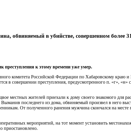
ина, обвиняемый в убийстве, совершенном более 31
к преступления к этому времени уже умер.
ного комитета Российской Федерации по Хабаровскому краю и 
тся в совершении преступления, предусмотренного п. «г», «н» 
ри двое местных жителей приехали к дому своего знакомого для
манив последнего из дома, обвиняемый произвел в него выстре
нникам. От полученного ранения мужчина скончался на месте 
перативных мероприятий, на тот момент установить местонахож
ло приостановлено.