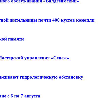
ьного обслуживания «Валдгеймский»
стной жительницы почти 400 кустов конопли
кой памяти
Мастерской управления «Сенеж»
леживают гидрологическую обстановку
е с 6 по 7 августа