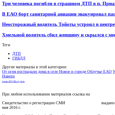
Три человека погибли в страшном ДТП в п. При
В ЕАО борт санитарной авиации эвакуировал па
Неосторожный водитель Тойоты устроил в центр
Хмельной водитель сбил женщину и скрылся с м
Теги
ДТП
ГИБДД
Другие материалы в этой категории:
От огня пострадали дома в селе Новое и городе Облучье ЕАО
У
Наверх
Joomla SEF URLs by Artio
При любом использовании материалов ссылка на
gorodnabire.ru
Свидетельство о регистрации СМИ
ЭЛ № ФС 77-65771
выдано 
мая 2016 г.