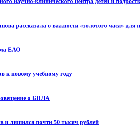
ьного научно-клинического центра детей и подрос
ова рассказала о важности «золотого часа» для
зма ЕАО
ов к новому учебному году
оповещение о БПЛА
в и лишился почти 50 тысяч рублей