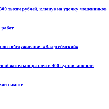
 300 тысяч рублей, клюнув на удочку мошенников
 работ
ьного обслуживания «Валдгеймский»
стной жительницы почти 400 кустов конопли
кой памяти