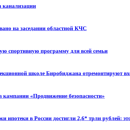
в канализации
вано на заседании областной КЧС
ую спортивную программу для всей семьи
ррекционной школе Биробиджана отремонтируют в
ов кампании «Продвижение безопасности»
жи ипотеки в России достигли 2,6* трлн рублей: э