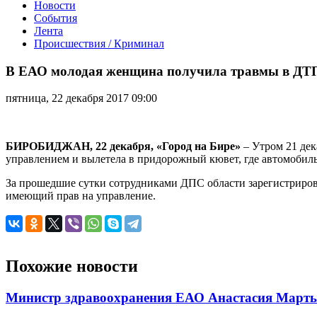
Новости
События
Лента
Происшествия / Криминал
В
ЕАО
В ЕАО молодая женщина получила травмы в ДТП
молодая
женщина
пятница, 22 декабря 2017 09:00
получила
травмы
в
ДТП
БИРОБИДЖАН, 22 декабря, «Город на Бире»
– Утром 21 дек
не
управлением и вылетела в придорожный кювет, где автомобиль
справившись
с
За прошедшие сутки сотрудниками ДПС области зарегистриров
управлением
имеющий прав на управление.
автомобиля
Похожие новости
Министр здравоохранения ЕАО Анастасия Мартын