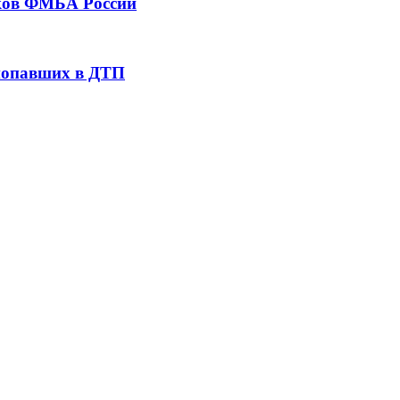
тков ФМБА России
 попавших в ДТП