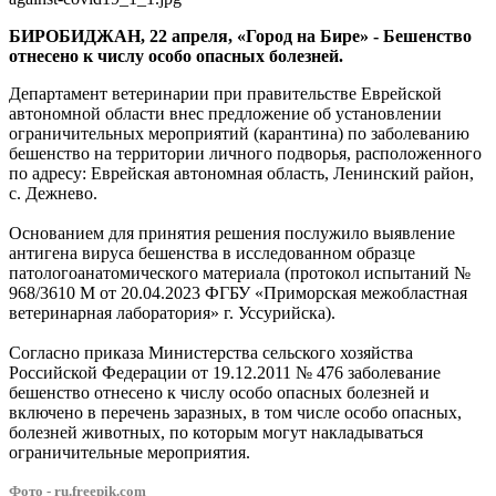
БИРОБИДЖАН, 22 апреля, «Город на Бире» - Бешенство
отнесено к числу особо опасных болезней.
Департамент ветеринарии при правительстве Еврейской
автономной области внес предложение об установлении
ограничительных мероприятий (карантина) по заболеванию
бешенство на территории личного подворья, расположенного
по адресу: Еврейская автономная область, Ленинский район,
с. Дежнево.
Основанием для принятия решения послужило выявление
антигена вируса бешенства в исследованном образце
патологоанатомического материала (протокол испытаний №
968/3610 М от 20.04.2023 ФГБУ «Приморская межобластная
ветеринарная лаборатория» г. Уссурийска).
Согласно приказа Министерства сельского хозяйства
Российской Федерации от 19.12.2011 № 476 заболевание
бешенство отнесено к числу особо опасных болезней и
включено в перечень заразных, в том числе особо опасных,
болезней животных, по которым могут накладываться
ограничительные мероприятия.
Фото - ru.freepik.com