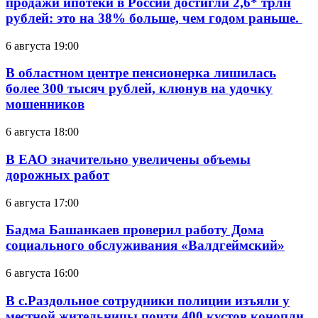
продажи ипотеки в России достигли 2,6* трлн
рублей: это на 38% больше, чем годом раньше.
6 августа 19:00
В областном центре пенсионерка лишилась
более 300 тысяч рублей, клюнув на удочку
мошенников
6 августа 18:00
В ЕАО значительно увеличены объемы
дорожных работ
6 августа 17:00
Бадма Башанкаев проверил работу Дома
социального обслуживания «Валдгеймский»
6 августа 16:00
В с.Раздольное сотрудники полиции изъяли у
местной жительницы почти 400 кустов конопли