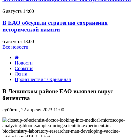
6 августа 14:00
В ЕАО обсудили стратегию сохранения
исторической памяти
6 августа 13:00
Все новости
Новости
События
Лента
Происшествия / Криминал
В
Ленинском
В Ленинском районе ЕАО выявлен вирус
районе
бешенства
ЕАО
выявлен
суббота, 22 апреля 2023 11:00
вирус
бешенства