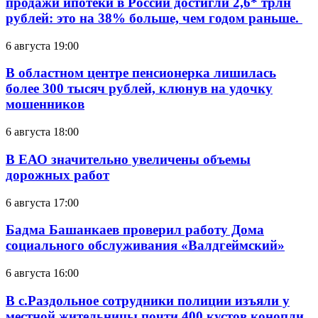
продажи ипотеки в России достигли 2,6* трлн
рублей: это на 38% больше, чем годом раньше.
6 августа 19:00
В областном центре пенсионерка лишилась
более 300 тысяч рублей, клюнув на удочку
мошенников
6 августа 18:00
В ЕАО значительно увеличены объемы
дорожных работ
6 августа 17:00
Бадма Башанкаев проверил работу Дома
социального обслуживания «Валдгеймский»
6 августа 16:00
В с.Раздольное сотрудники полиции изъяли у
местной жительницы почти 400 кустов конопли