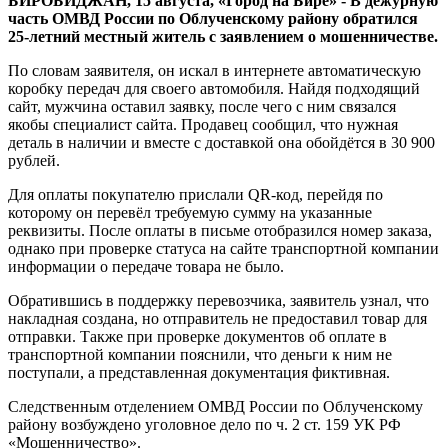
БИРОБИДЖАН, 15 августа, «Город на Бире» - В дежурную
интернете
часть ОМВД России по Облученскому району обратился
25-летний местный житель с заявлением о мошенничестве.
По словам заявителя, он искал в интернете автоматическую
коробку передач для своего автомобиля. Найдя подходящий
сайт, мужчина оставил заявку, после чего с ним связался
якобы специалист сайта. Продавец сообщил, что нужная
деталь в наличии и вместе с доставкой она обойдётся в 30 900
рублей.
Для оплаты покупателю прислали QR-код, перейдя по
которому он перевёл требуемую сумму на указанные
реквизиты. После оплаты в письме отобразился номер заказа,
однако при проверке статуса на сайте транспортной компании
информации о передаче товара не было.
Обратившись в поддержку перевозчика, заявитель узнал, что
накладная создана, но отправитель не предоставил товар для
отправки. Также при проверке документов об оплате в
транспортной компании пояснили, что деньги к ним не
поступали, а представленная документация фиктивная.
Следственным отделением ОМВД России по Облученскому
району возбуждено уголовное дело по ч. 2 ст. 159 УК РФ
«Мошенничество».