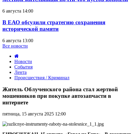
6 августа 14:00
В ЕАО обсудили стратегию сохранения
исторической памяти
6 августа 13:00
Все новости
Новости
События
Лента
Происшествия / Криминал
Житель
Облученского
Житель Облученского района стал жертвой
района
мошенников при покупке автозапчасти в
стал
интернете
жертвой
мошенников
пятница, 15 августа 2025 12:00
при
покупке
автозапчасти
в