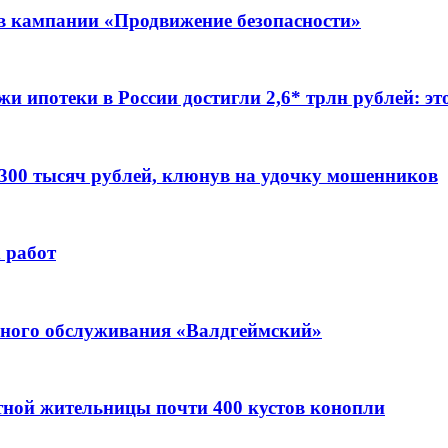
ов кампании «Продвижение безопасности»
жи ипотеки в России достигли 2,6* трлн рублей: э
 300 тысяч рублей, клюнув на удочку мошенников
 работ
ьного обслуживания «Валдгеймский»
стной жительницы почти 400 кустов конопли