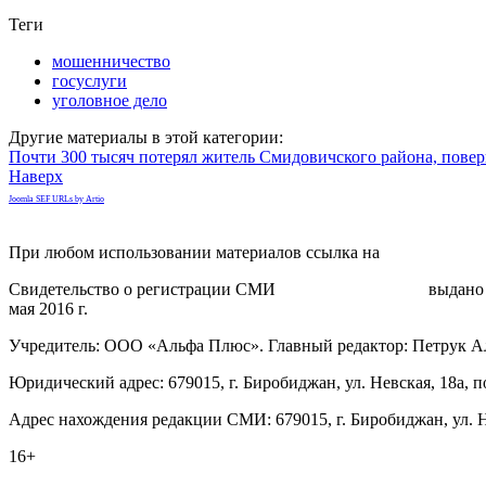
Теги
мошенничество
госуслуги
уголовное дело
Другие материалы в этой категории:
Почти 300 тысяч потерял житель Смидовичского района, пове
Наверх
Joomla SEF URLs by Artio
При любом использовании материалов ссылка на
gorodnabire.ru
Свидетельство о регистрации СМИ
ЭЛ № ФС 77-65771
выдано 
мая 2016 г.
Учредитель: ООО «Альфа Плюс». Главный редактор: Петрук А
Юридический адрес: 679015, г. Биробиджан, ул. Невская, 18а, п
Адрес нахождения редакции СМИ: 679015, г. Биробиджан, ул. Н
16+