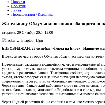
Новости
События
Лента
Происшествия / Криминал
Жительницу
Облучья
Жительницу Облучья мошенники обанкротили на 
мошенники
обанкротили
вторник, 29 Октября 2024 12:00
на
1,2
млн.
рублей
БИРОБИДЖАН, 29 октября, «Город на Бире» - Наивную женщи
В дежурную часть города Облучья обратилась местная жительни
Потерпевшая рассказала полицейским, что в мессенджере ей пр
указанному в смс, на звонок ответила женщина и сообщила, что
кредиты в различных банках. Телефонная собеседница предло
сказал, чтобы разобраться в данной ситуации необходимо запол
сбережения и перевести их на «безопасные ячейки». Обеспокое
Через два дня «банковский работник» снова вышел на связь и 
офисы банковских организаций в Биробиджане и снять деньги.
указанию незнакомого человека на названные им номера банко
Через 10 дней работник банка сообщил о том, что можно горазд