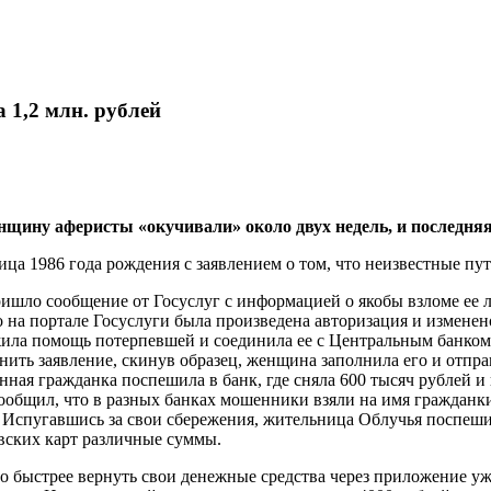
1,2 млн. рублей
ну аферисты «окучивали» около двух недель, и последняя т
ца 1986 года рождения с заявлением о том, что неизвестные пут
ишло сообщение от Госуслуг с информацией о якобы взломе ее л
 на портале Госуслуги была произведена авторизация и изменено
жила помощь потерпевшей и соединила ее с Центральным банком
нить заявление, скинув образец, женщина заполнила его и отправ
нная гражданка поспешила в банк, где сняла 600 тысяч рублей 
сообщил, что в разных банках мошенники взяли на имя гражданки
 Испугавшись за свои сбережения, жительница Облучья поспешила
вских карт различные суммы.
о быстрее вернуть свои денежные средства через приложение уже