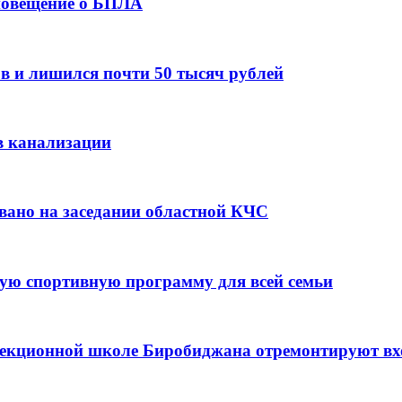
оповещение о БПЛА
в и лишился почти 50 тысяч рублей
в канализации
вано на заседании областной КЧС
ую спортивную программу для всей семьи
ррекционной школе Биробиджана отремонтируют в