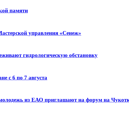
кой памяти
Мастерской управления «Сенеж»
леживают гидрологическую обстановку
е с 6 по 7 августа
 молодежь из ЕАО приглашают на форум на Чукот