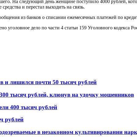
вшего. На следующий день женщине поступило 4000 рублей, кот
 средства и перестал выходить на связь.
сообщения из банков о списании ежемесячных платежей по креди
о уголовное дело по части 4 статьи 159 Уголовного кодекса 
в и лишился почти 50 тысяч рублей
 300 тысяч рублей, клюнув на удочку мошенников
ели 400 тысяч рублей
ч рублей
дозреваемые в незаконном культивировании нар