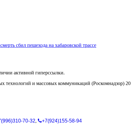
смерть сбил пешехода на хабаровской трассе
аличии активной гиперссылки.
ых технологий и массовых коммуникаций (Роскомнадзор) 20
7(996)310-70-32
,
+7(924)155-58-94