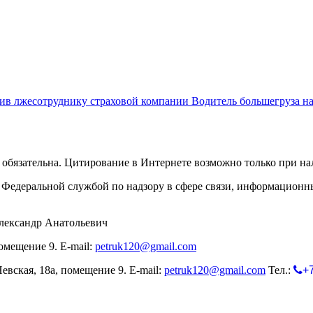
рив лжесотруднику страховой компании
Водитель большегруза на
обязательна. Цитирование в Интернете возможно только при н
Федеральной службой по надзору в сфере связи, информационн
лександр Анатольевич
омещение 9. E-mail:
petruk120@gmail.com
евская, 18а, помещение 9. E-mail:
petruk120@gmail.com
Тел.:
+