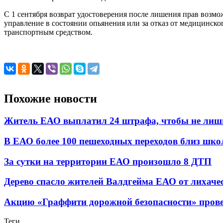
С 1 сентября возврат удостоверения после лишения прав возмо
управление в состоянии опьянения или за отказ от медицинско
транспортным средством.
Похожие новости
Житель ЕАО выплатил 24 штрафа, чтобы не лиш
В ЕАО более 100 пешеходных переходов близ школ
За сутки на территории ЕАО произошло 8 ДТП
Дерево спасло жителей Валдгейма ЕАО от лихаче
Акцию «Граффити дорожной безопасности» прове
Теги