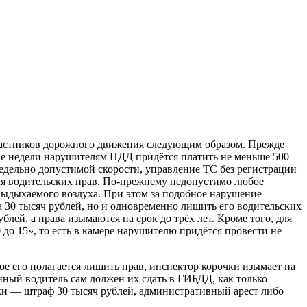
астников дорожного движения следующим образом. Прежде
две недели нарушителям ПДД придётся платить не меньше 500
редельно допустимой скорости, управление ТС без регистрации
ля водительских прав. По-прежнему недопустимо любое
 выдыхаемого воздуха. При этом за подобное нарушение
 30 тысяч рублей, но и одновременно лишить его водительских
лей, а права изымаются на срок до трёх лет. Кроме того, для
 до 15», то есть в камере нарушителю придётся провести не
ое его полагается лишить прав, инспектор корочки изымает на
нный водитель сам должен их сдать в ГИБДД, как только
чки — штраф 30 тысяч рублей, административный арест либо