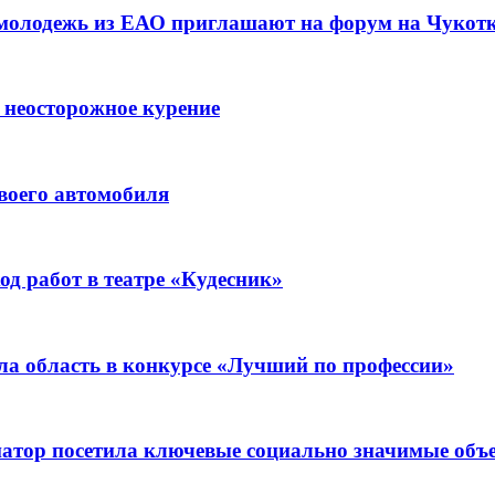
 молодежь из ЕАО приглашают на форум на Чукот
 неосторожное курение
воего автомобиля
д работ в театре «Кудесник»
ла область в конкурсе «Лучший по профессии»
рнатор посетила ключевые социально значимые о