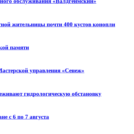
ьного обслуживания «Валдгеймский»
стной жительницы почти 400 кустов конопли
кой памяти
Мастерской управления «Сенеж»
леживают гидрологическую обстановку
е с 6 по 7 августа