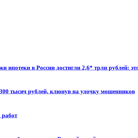
жи ипотеки в России достигли 2,6* трлн рублей: э
 300 тысяч рублей, клюнув на удочку мошенников
 работ