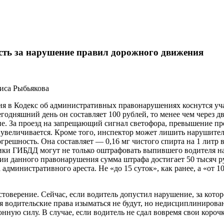
ность за нарушение правил дорожного движения
иса Рыбьякова
 в Кодекс об административных правонарушениях коснутся уч
годняшний день он составляет 100 рублей, то менее чем через 
ние. За проезд на запрещающий сигнал светофора, превышение п
 увеличивается. Кроме того, инспектор может лишить нарушите
грешность. Она составляет — 0,16 мг чистого спирта на 1 литр
дники ГИБДД могут не только оштрафовать выпившего водителя на
ии данного правонарушения сумма штрафа достигает 50 тысяч руб
дминистративного ареста. Не «до 15 суток», как ранее, а «от 10
оверение. Сейчас, если водитель допустил нарушение, за котор
ря водительские права изыматься не будут, но недисциплинирова
онную силу. В случае, если водитель не сдал вовремя свои коро