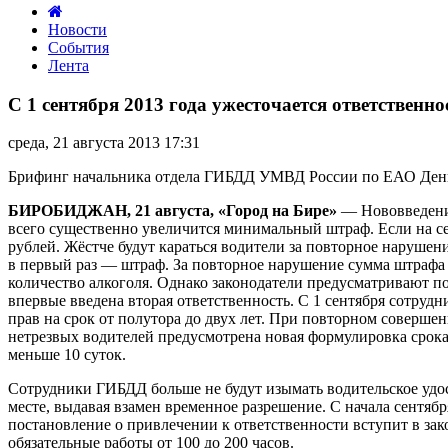
Новости
События
Лента
С
1
С 1 сентября 2013 года ужесточается ответствен
сентября
2013
среда, 21 августа 2013 17:31
года
ужесточается
Брифинг начальника отдела ГИБДД УМВД России по ЕАО Ден
ответственность
за
БИРОБИДЖАН, 21 августа, «Город на Бире»
— Нововведения
нарушение
всего существенно увеличится минимальный штраф. Если на се
правил
рублей. Жёстче будут караться водители за повторное наруше
дорожного
в первый раз — штраф. За повторное нарушение сумма штрафа
движения
количество алкоголя. Однако законодатели предусматривают по
впервые введена вторая ответственность. С 1 сентября сотру
прав на срок от полутора до двух лет. При повторном совершен
нетрезвых водителей предусмотрена новая формулировка срока а
меньше 10 суток.
Сотрудники ГИБДД больше не будут изымать водительское удост
месте, выдавая взамен временное разрешение. С начала сентяб
постановление о привлечении к ответственности вступит в зак
обязательные работы от 100 до 200 часов.