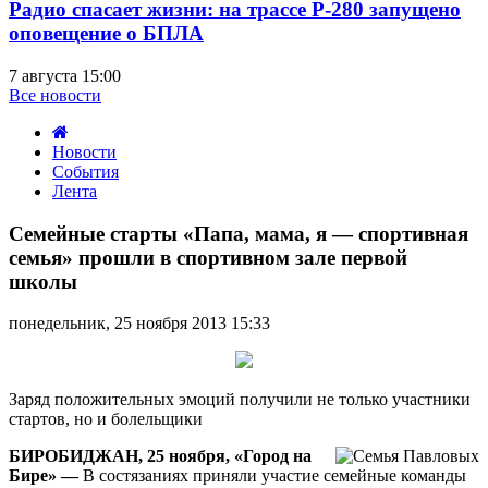
Радио спасает жизни: на трассе Р-280 запущено
оповещение о БПЛА
7 августа 15:00
Все новости
Новости
События
Лента
Семейные
старты
Семейные старты «Папа, мама, я — спортивная
«Папа,
семья» прошли в спортивном зале первой
мама,
школы
я
—
понедельник, 25 ноября 2013 15:33
спортивная
семья»
прошли
в
Заряд положительных эмоций получили не только участники
спортивном
стартов, но и болельщики
зале
первой
БИРОБИДЖАН, 25 ноября, «Город на
школы
Бире» —
В состязаниях приняли участие семейные команды