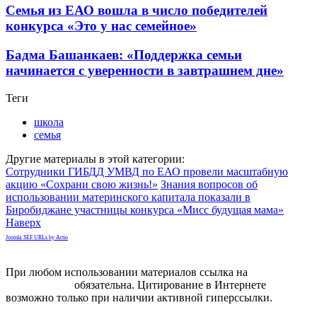
Семья из ЕАО вошла в число победителей
конкурса «Это у нас семейное»
Бадма Башанкаев: «Поддержка семьи
начинается с уверенности в завтрашнем дне»
Теги
школа
семья
Другие материалы в этой категории:
Сотрудники ГИБДД УМВД по ЕАО провели масштабную
акцию «Сохрани свою жизнь!»
Знания вопросов об
использовании материнского капитала показали в
Биробиджане участницы конкурса «Мисс будущая мама»
Наверх
Joomla SEF URLs by Artio
При любом использовании материалов ссылка на
gorodnabire.ru
обязательна. Цитирование в Интернете
возможно только при наличии активной гиперссылки.