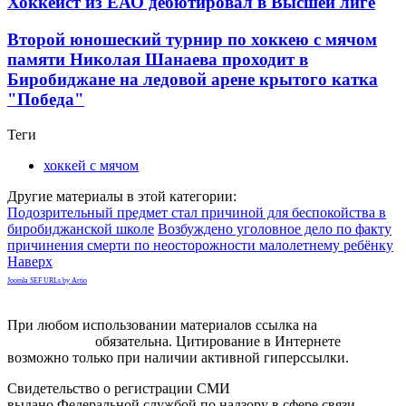
Хоккеист из ЕАО дебютировал в Высшей лиге
Второй юношеский турнир по хоккею с мячом
памяти Николая Шанаева проходит в
Биробиджане на ледовой арене крытого катка
"Победа"
Теги
хоккей с мячом
Другие материалы в этой категории:
Подозрительный предмет стал причиной для беспокойства в
биробиджанской школе
Возбуждено уголовное дело по факту
причинения смерти по неосторожности малолетнему ребёнку
Наверх
Joomla SEF URLs by Artio
При любом использовании материалов ссылка на
gorodnabire.ru
обязательна. Цитирование в Интернете
возможно только при наличии активной гиперссылки.
Свидетельство о регистрации СМИ
ЭЛ № ФС 77-65771
выдано Федеральной службой по надзору в сфере связи,