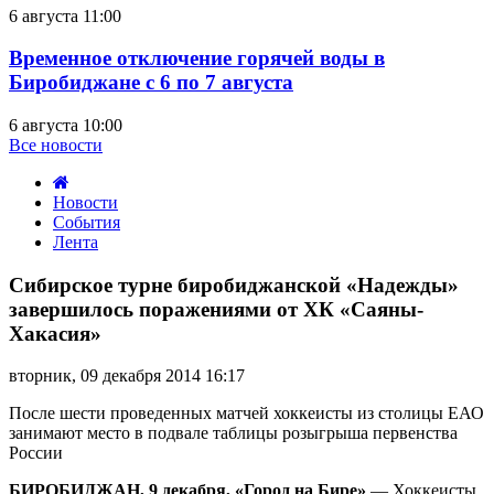
6 августа 11:00
Временное отключение горячей воды в
Биробиджане с 6 по 7 августа
6 августа 10:00
Все новости
Новости
События
Лента
Сибирское
турне
Сибирское турне биробиджанской «Надежды»
биробиджанской
завершилось поражениями от ХК «Саяны-
«Надежды»
Хакасия»
завершилось
поражениями
вторник, 09 декабря 2014 16:17
от
ХК
После шести проведенных матчей хоккеисты из столицы ЕАО
«Саяны-
занимают место в подвале таблицы розыгрыша первенства
Хакасия»
России
БИРОБИДЖАН, 9 декабря, «Город на Бире»
— Хоккеисты