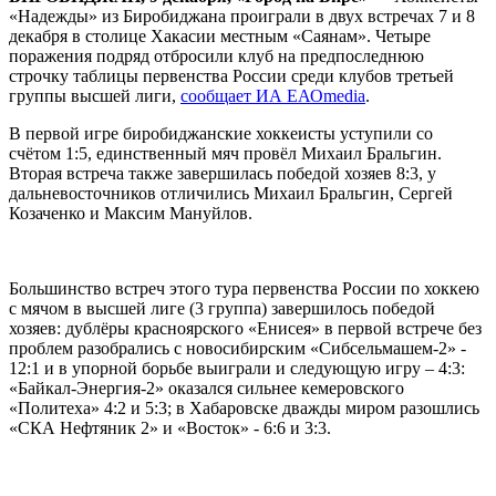
«Надежды» из Биробиджана проиграли в двух встречах 7 и 8
декабря в столице Хакасии местным «Саянам». Четыре
поражения подряд отбросили клуб на предпоследнюю
строчку таблицы первенства России среди клубов третьей
группы высшей лиги,
сообщает ИА ЕАОmedia
.
В первой игре биробиджанские хоккеисты уступили со
счётом 1:5, единственный мяч провёл Михаил Бральгин.
Вторая встреча также завершилась победой хозяев 8:3, у
дальневосточников отличились Михаил Бральгин, Сергей
Козаченко и Максим Мануйлов.
Большинство встреч этого тура первенства России по хоккею
с мячом в высшей лиге (3 группа) завершилось победой
хозяев: дублёры красноярского «Енисея» в первой встрече без
проблем разобрались с новосибирским «Сибсельмашем-2» -
12:1 и в упорной борьбе выиграли и следующую игру – 4:3:
«Байкал-Энергия-2» оказался сильнее кемеровского
«Политеха» 4:2 и 5:3; в Хабаровске дважды миром разошлись
«СКА Нефтяник 2» и «Восток» - 6:6 и 3:3.