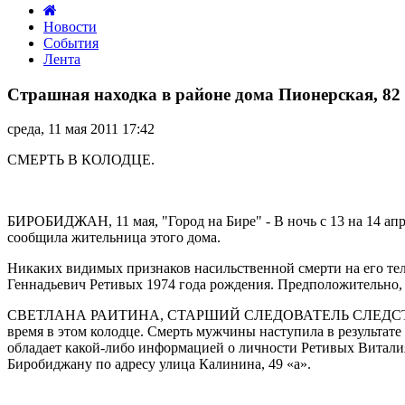
Новости
События
Лента
Страшная
находка
Страшная находка в районе дома Пионерская, 82
в
районе
среда, 11 мая 2011 17:42
дома
Пионерская,
СМЕРТЬ В КОЛОДЦЕ.
82
БИРОБИДЖАН, 11 мая, "Город на Бире" - В ночь с 13 на 14 ап
сообщила жительница этого дома.
Никаких видимых признаков насильственной смерти на его тел
Геннадьевич Ретивых 1974 года рождения. Предположительно, 
СВЕТЛАНА РАИТИНА, СТАРШИЙ СЛЕДОВАТЕЛЬ СЛЕДСТВЕННО
время в этом колодце. Смерть мужчины наступила в результате 
обладает какой-либо информацией о личности Ретивых Виталия 
Биробиджану по адресу улица Калинина, 49 «а».