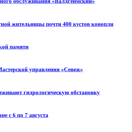
ьного обслуживания «Валдгеймский»
стной жительницы почти 400 кустов конопли
кой памяти
Мастерской управления «Сенеж»
леживают гидрологическую обстановку
е с 6 по 7 августа