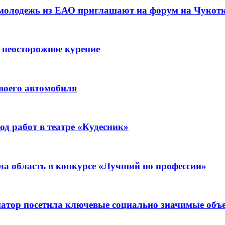
 молодежь из ЕАО приглашают на форум на Чукот
 неосторожное курение
воего автомобиля
д работ в театре «Кудесник»
ла область в конкурсе «Лучший по профессии»
рнатор посетила ключевые социально значимые о