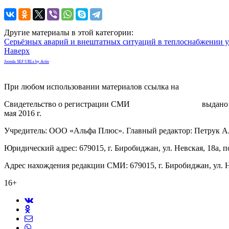
Другие материалы в этой категории:
Серьёзных аварий и внештатных ситуаций в теплоснабжении у
Наверх
Joomla SEF URLs by Artio
При любом использовании материалов ссылка на
gorodnabire.ru
Свидетельство о регистрации СМИ
ЭЛ № ФС 77-65771
выдано 
мая 2016 г.
Учредитель: ООО «Альфа Плюс». Главный редактор: Петрук А
Юридический адрес: 679015, г. Биробиджан, ул. Невская, 18а, п
Адрес нахождения редакции СМИ: 679015, г. Биробиджан, ул. Н
16+