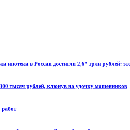
жи ипотеки в России достигли 2,6* трлн рублей: э
 300 тысяч рублей, клюнув на удочку мошенников
 работ