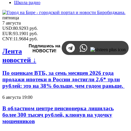
Школа радио
пятница
7 августа
USD
:
80.9293
руб.
EUR
:
93.1901
руб.
CNY
:
11.9684
руб.
Подпишись на
Лента
НОВОСТИ!
новостей ↓
По оценкам ВТБ, за семь месяцев 2026 года
продажи ипотеки в России достигли 2,6* трлн
рублей: это на 38% больше, чем годом раньше.
6 августа 19:00
В областном центре пенсионерка лишилась
более 300 тысяч рублей, клюнув на удочку
мошенников