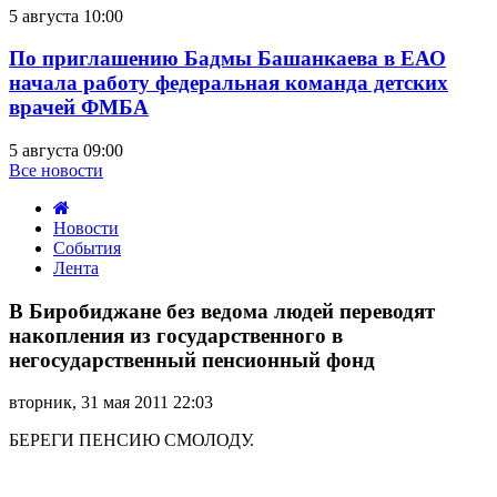
5 августа 10:00
По приглашению Бадмы Башанкаева в ЕАО
начала работу федеральная команда детских
врачей ФМБА
5 августа 09:00
Все новости
Новости
События
Лента
В
Биробиджане
В Биробиджане без ведома людей переводят
без
накопления из государственного в
ведома
негосударственный пенсионный фонд
людей
переводят
вторник, 31 мая 2011 22:03
накопления
из
БЕРЕГИ ПЕНСИЮ СМОЛОДУ.
государственного
в
негосударственный