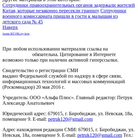
Сотрудники правоохранительных органов задержали жителей
Китая, которые незаконно пересекли границу
Сотрудники
военного комиссариата пришли в гости к малышам из
детского сада № 45
Наверх
Joomla SEF URLs by Artio
При любом использовании материалов ссылка на
gorodnabire.ru
обязательна. Цитирование в Интернете
возможно только при наличии активной гиперссылки.
Свидетельство о регистрации СМИ
ЭЛ № ФС 77-65771
выдано Федеральной службой по надзору в сфере связи,
информационных технологий и массовых коммуникаций
(Роскомнадзор) 20 мая 2016 г.
Учредитель: ООО «Альфа Плюс». Главный редактор: Петрук
Александр Анатольевич
Юридический адрес: 679015, г. Биробиджан, ул. Невская, 18а,
помещение 9. E-mail:
petruk120@gmail.com
Адрес нахождения редакции СМИ: 679015, г. Биробиджан, ул.
Невская, 18а, помещение 9. E-mail:
petruk120@gmail.com
Тел.: