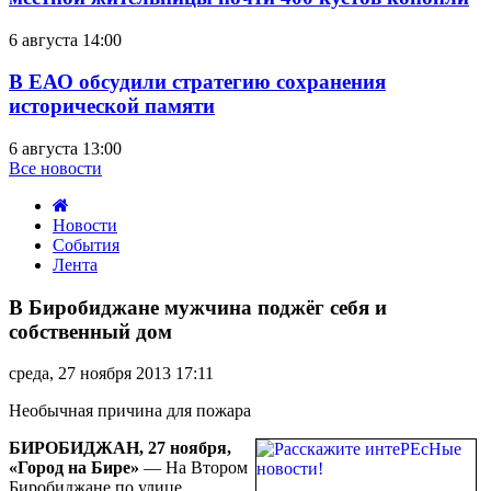
6 августа 14:00
В ЕАО обсудили стратегию сохранения
исторической памяти
6 августа 13:00
Все новости
Новости
События
Лента
В
Биробиджане
В Биробиджане мужчина поджёг себя и
мужчина
собственный дом
поджёг
себя
среда, 27 ноября 2013 17:11
и
собственный
Необычная причина для пожара
дом
БИРОБИДЖАН, 27 ноября,
«Город на Бире»
— На Втором
Биробиджане по улице