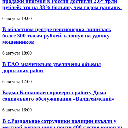
продажи ипотеки в России достигли 2,6* трлн
рублей: это на 38% больше, чем годом раньше.
6 августа 19:00
В областном центре пенсионерка лишилась
более 300 тысяч рублей, клюнув на удочку
мошенников
6 августа 18:00
В ЕАО значительно увеличены объемы
дорожных работ
6 августа 17:00
Бадма Башанкаев проверил работу Дома
социального обслуживания «Валдгеймский»
6 августа 16:00
В с.Раздольное сотрудники полиции изъяли у
местной жительницы почти 400 кустов конопли