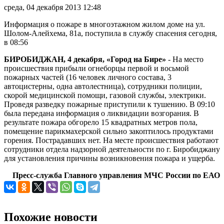
среда, 04 декабря 2013 12:48
Информация
о
пожаре
в
многоэтажном
жилом
доме
на
ул.
Шолом-Алейхема,
81а,
поступила
в
службу
спасения
сегодня,
в
08:56
БИРОБИДЖАН, 4 декабря, «Город на Бире»
- На место
происшествия прибыли огнеборцы первой и восьмой
пожарных частей (16 человек личного состава, 3
автоцистерны, одна автолестница), сотрудники полиции,
скорой медицинской помощи, газовой службы, электрики.
Проведя разведку пожарные приступили к тушению. В 09:10
была передана информация о ликвидации возгорания. В
результате пожара обгорело 15 квадратных метров пола,
помещение парикмахерской сильно закоптилось продуктами
горения. Пострадавших нет. На месте происшествия работают
сотрудники отдела надзорной деятельности по г. Биробиджану
для установления причины возникновения пожара и ущерба.
Пресс-служба Главного управления МЧС России по ЕАО
Похожие новости