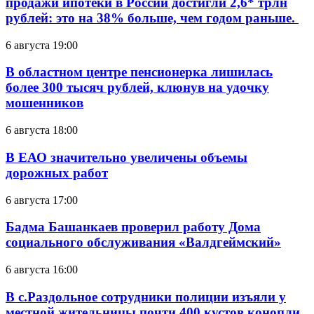
продажи ипотеки в России достигли 2,6* трлн
рублей: это на 38% больше, чем годом раньше.
6 августа 19:00
В областном центре пенсионерка лишилась
более 300 тысяч рублей, клюнув на удочку
мошенников
6 августа 18:00
В ЕАО значительно увеличены объемы
дорожных работ
6 августа 17:00
Бадма Башанкаев проверил работу Дома
социального обслуживания «Валдгеймский»
6 августа 16:00
В с.Раздольное сотрудники полиции изъяли у
местной жительницы почти 400 кустов конопли