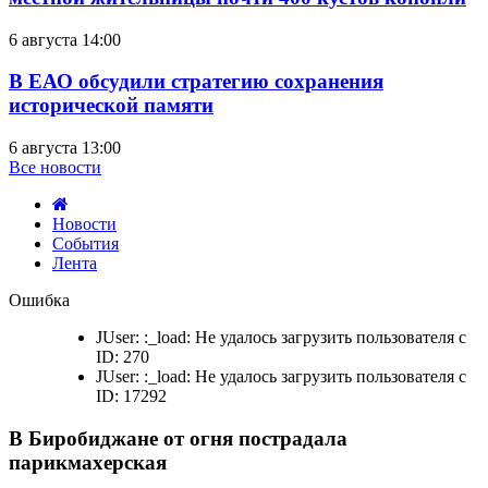
6 августа 14:00
В ЕАО обсудили стратегию сохранения
исторической памяти
6 августа 13:00
Все новости
Новости
События
Лента
В
Ошибка
Биробиджане
от
JUser: :_load: Не удалось загрузить пользователя с
огня
ID: 270
пострадала
JUser: :_load: Не удалось загрузить пользователя с
парикмахерская
ID: 17292
В Биробиджане от огня пострадала
парикмахерская