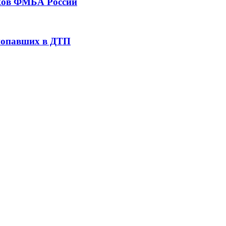
тков ФМБА России
 попавших в ДТП