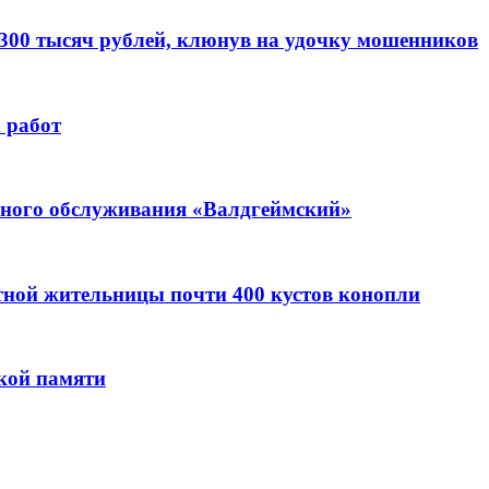
 300 тысяч рублей, клюнув на удочку мошенников
 работ
ьного обслуживания «Валдгеймский»
стной жительницы почти 400 кустов конопли
кой памяти