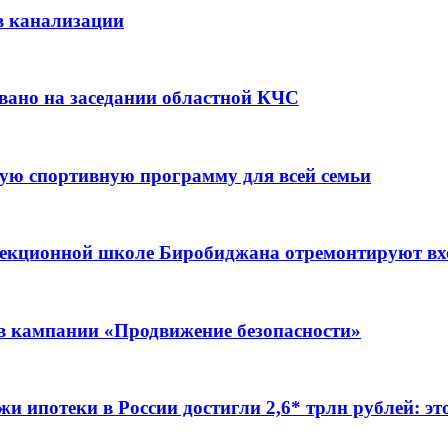
в канализации
вано на заседании областной КЧС
ую спортивную программу для всей семьи
ррекционной школе Биробиджана отремонтируют в
ов кампании «Продвижение безопасности»
жи ипотеки в России достигли 2,6* трлн рублей: э