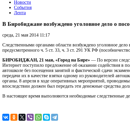
Новости
События
Лента
В
Биробиджане
В Биробиджане возбуждено уголовное дело о посо
возбуждено
уголовное
среда, 21 мая 2014 11:17
дело
о
Следственными органами области возбуждено уголовное дело в
пособничестве
предусмотренного ч. 5 ст. 33, ч. 3 ст. 291 УК РФ (пособничес
в
даче
БИРОБИДЖАН, 21 мая, «Город на Бире»
— По версии следст
взятки
Интернет поступило предложение об оказании содействия в по
автошколе без посещения занятий и фактической сдачи экзамен
передачи их в качестве взятки одному из руководителей авт
органы. 8 апреля в ходе оперативных мероприятий, проводим
впоследствии должен был передать эти денежные средства дол
В настоящее время выполняются необходимые следственные дей