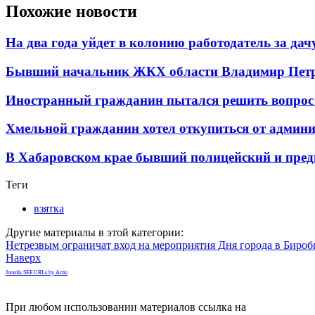
Похожие новости
На два года уйдет в колонию работодатель за да
Бывший начальник ЖКХ области Владимир Петрен
Иностранный гражданин пытался решить вопрос 
Хмельной гражданин хотел откупиться от админи
В Хабаровском крае бывший полицейский и пред
Теги
взятка
Другие материалы в этой категории:
Нетрезвым ограничат вход на мероприятия Дня города в Биро
Наверх
Joomla SEF URLs by Artio
При любом использовании материалов ссылка на
gorodnabire.ru