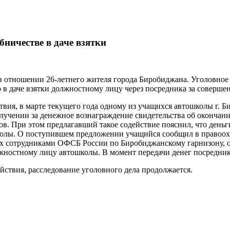
бничестве в даче взятки
 отношении 26-летнего жителя города Биробиджана. Уголовное 
тво в даче взятки должностному лицу через посредника за соверш
вия, в марте текущего года одному из учащихся автошколы г. Б
лучении за денежное вознаграждение свидетельства об окончани
ов. При этом предлагавший такое содействие пояснил, что день
ошколы. О поступившем предложении учащийся сообщил в правоо
ых сотрудниками ОФСБ России по Биробиджанскому гарнизону, о
жностному лицу автошколы. В момент передачи денег посредник
ствия, расследование уголовного дела продолжается.