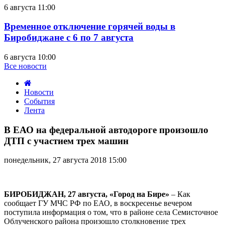
6 августа 11:00
Временное отключение горячей воды в
Биробиджане с 6 по 7 августа
6 августа 10:00
Все новости
Новости
События
Лента
В
ЕАО
В ЕАО на федеральной автодороге произошло
на
ДТП с участием трех машин
федеральной
автодороге
понедельник, 27 августа 2018 15:00
произошло
ДТП
с
участием
БИРОБИДЖАН, 27 августа, «Город на Бире»
– Как
трех
сообщает ГУ МЧС РФ по ЕАО, в воскресенье вечером
машин
поступила информация о том, что в районе села Семисточное
Облученского района произошло столкновение трех