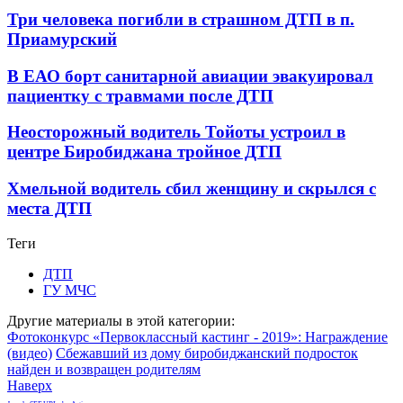
Три человека погибли в страшном ДТП в п.
Приамурский
В ЕАО борт санитарной авиации эвакуировал
пациентку с травмами после ДТП
Неосторожный водитель Тойоты устроил в
центре Биробиджана тройное ДТП
Хмельной водитель сбил женщину и скрылся с
места ДТП
Теги
ДТП
ГУ МЧС
Другие материалы в этой категории:
Фотоконкурс «Первоклассный кастинг - 2019»: Награждение
(видео)
Сбежавший из дому биробиджанский подросток
найден и возвращен родителям
Наверх