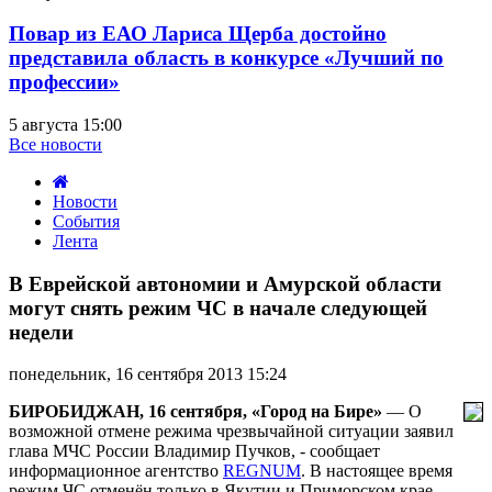
Повар из ЕАО Лариса Щерба достойно
представила область в конкурсе «Лучший по
профессии»
5 августа 15:00
Все новости
Новости
События
Лента
В
Еврейской
В Еврейской автономии и Амурской области
автономии
могут снять режим ЧС в начале следующей
и
недели
Амурской
области
понедельник, 16 сентября 2013 15:24
могут
снять
БИРОБИДЖАН, 16 сентября, «Город на Бире»
— О
режим
возможной отмене режима чрезвычайной ситуации заявил
ЧС
глава МЧС России Владимир Пучков, - сообщает
в
информационное агентство
REGNUM
. В настоящее время
начале
режим ЧС отменён только в Якутии и Приморском крае.