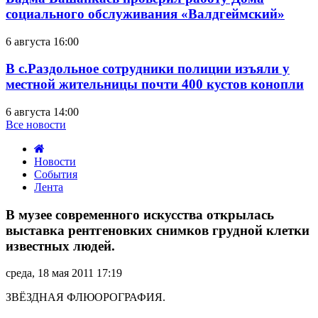
социального обслуживания «Валдгеймский»
6 августа 16:00
В с.Раздольное сотрудники полиции изъяли у
местной жительницы почти 400 кустов конопли
6 августа 14:00
Все новости
Новости
События
Лента
В
музее
В музее современного искусства открылась
современного
выставка рентгеновких снимков грудной клетки
искусства
известных людей.
открылась
выставка
среда, 18 мая 2011 17:19
рентгеновких
снимков
ЗВЁЗДНАЯ ФЛЮОРОГРАФИЯ.
грудной
клетки