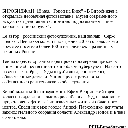
известных
людей.
БИРОБИДЖАН, 18 мая, "Город на Бире" - В Биробиджане
открылась необычная фотовыставка. Музей современного
искусства представил экспозицию под названием "Твоё
здоровье в твоих руках".
Её автор - российский фотохудожник, наш земляк - Серж
Головач. Выставка колесит по стране с 2010-го года. За это
время её посетило более 100 тысяч человек в различных
регионах России.
Таким образом организаторы проекта намерены привлечь
внимание общественности к проблеме туберкулёза. На фото -
известные актёры, звёзды шоу-бизнеса, спортсмены,
общественные деятели. У них в руках результаты
собственного рентгеновского обследования.
Биробижданский фотохудожник Ефим Вепринский идею
коллеги поддержал. Помимо российских звёзд, на выставке
представлены фотографии известных жителей областного
центра. Среди них мэр города Андрей Пархоменко, депутаты
законодательного собрания области Александр Попов и Елена
Самойленко.
РЕН-Биробиджан