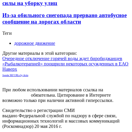
силы на уборку улиц
Из-за обильного снегопада прервано автобусное
сообщение на дорогах области
Теги
дорожное движение
Другие материалы в этой категории:
Очередное отключение горячей воды ждет биробиджанцев
«Рыбалкотерапией» поощрили некоторых осужденных в ЕАО
Наверх
Joomla SEF URLs by Artio
При любом использовании материалов ссылка на
gorodnabire.ru
обязательна. Цитирование в Интернете
возможно только при наличии активной гиперссылки.
Свидетельство о регистрации СМИ
ЭЛ № ФС 77-65771
выдано Федеральной службой по надзору в сфере связи,
информационных технологий и массовых коммуникаций
(Роскомнадзор) 20 мая 2016 г.