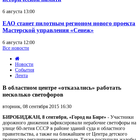
6 августа 13:00
ЕАО станет пилотным регионом нового проекта
Мастерской управления «Сенеж»
6 августа 12:00
Все новости
Новости
События
Лента
В
областном
В областном центре «отказались» работать
центре
несколько светофоров
«отказались»
работать
вторник, 08 сентября 2015 16:30
несколько
светофоров
БИРОБИДЖАН, 8 сентября, «Город на Бире»
- Участники
дорожного движения зафиксировали нерабочие светофоры на
улице 60-летия СССР в районе зданий суда и областного
правительства, а также на ближайшем от Центра детского
творчества регулируемом переходе. Также поступили жалобы