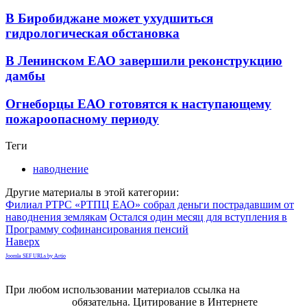
В Биробиджане может ухудшиться
гидрологическая обстановка
В Ленинском ЕАО завершили реконструкцию
дамбы
Огнеборцы ЕАО готовятся к наступающему
пожароопасному периоду
Теги
наводнение
Другие материалы в этой категории:
Филиал РТРС «РТПЦ ЕАО» собрал деньги пострадавшим от
наводнения землякам
Остался один месяц для вступления в
Программу софинансирования пенсий
Наверх
Joomla SEF URLs by Artio
При любом использовании материалов ссылка на
gorodnabire.ru
обязательна. Цитирование в Интернете