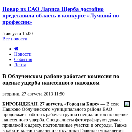
Повар из ЕАО Лариса Щерба достойно
представила область в конкурсе «Лучший по
профессии»
5 августа 15:00
Все новости
Новости
События
Лента
В
Облученском
В Облученском районе работает комиссия по
районе
оценке ущерба нанесённого паводком
работает
комиссия
вторник, 27 августа 2013 11:50
по
оценке
БИРОБИДЖАН, 27 августа, «Город на Бире»
— В селе
ущерба
Пашково Облученского муниципального района ЕАО
нанесённого
продолжает работать рабочая группа специалистов по оценке
паводком
нанесенного ущерба. Специалисты фотографируют дома с
привязкой к адресу, подтопленные участки и огороды. Также
в работе задействованы и сотрудники Главного управления