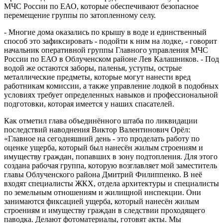
МЧС России по ЕАО, которые обеспечивают безопасное
перемещение группы по затопленному селу.
- Многие дома оказались по крышу в воде и единственный
способ это зафиксировать - подойти к ним на лодке, - говорит
начальник оперативной группы Главного управления МЧС
России по ЕАО в Облученском районе Лев Калашников. - Под
водой же остаются заборы, паленья, уступы, острые
металлические предметы, которые могут нанести вред
работникам комиссии, а также управление лодкой в подобных
условиях требует определенных навыков и профессиональной
подготовки, которая имеется у наших спасателей.
Как отметил глава объединённого штаба по ликвидации
последствий наводнения Виктор Валентинович Орёл:
«Главное на сегодняшний день - это проделать работу по
оценке ущерба, который был нанесён жилым строениям и
имуществу граждан, попавших в зону подтопления. Для этого
создана рабочая группа, которую возглавляет мой заместитель
главы Облученского района Дмитрий Филиппенко. В неё
входят специалисты ЖКХ, отдела архитектуры и специалисты
по земельным отношениям и жилищной инспекции. Они
занимаются фиксацией ущерба, который нанесён жилым
строениям и имуществу граждан в следствии проходящего
паводка. Делают фотоматериалы, готовят акты. Мы