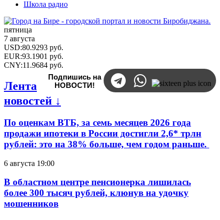
Школа радио
пятница
7 августа
USD
:
80.9293
руб.
EUR
:
93.1901
руб.
CNY
:
11.9684
руб.
Подпишись на
Лента
НОВОСТИ!
новостей ↓
По оценкам ВТБ, за семь месяцев 2026 года
продажи ипотеки в России достигли 2,6* трлн
рублей: это на 38% больше, чем годом раньше.
6 августа 19:00
В областном центре пенсионерка лишилась
более 300 тысяч рублей, клюнув на удочку
мошенников