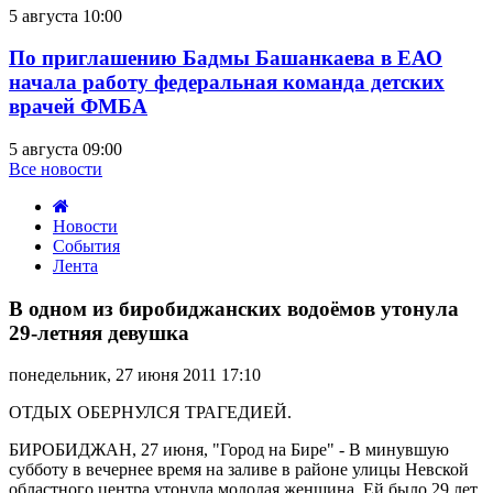
5 августа 10:00
По приглашению Бадмы Башанкаева в ЕАО
начала работу федеральная команда детских
врачей ФМБА
5 августа 09:00
Все новости
Новости
События
Лента
В
одном
В одном из биробиджанских водоёмов утонула
из
29-летняя девушка
биробиджанских
водоёмов
понедельник, 27 июня 2011 17:10
утонула
29-
ОТДЫХ ОБЕРНУЛСЯ ТРАГЕДИЕЙ.
летняя
девушка
БИРОБИДЖАН, 27 июня, "Город на Бире" - В минувшую
субботу в вечернее время на заливе в районе улицы Невской
областного центра утонула молодая женщина. Ей было 29 лет.