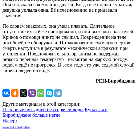
Она отдыхала в компании друзей. Когда все пошли купаться,
девушка уплыла одна. Её исчезновению не придавали
значения.
По словам знакомых, она умела плавать. Длительное
отсутствие их всё же насторожило, и они вызвали спасателей.
Криков о помощи никто не слышал. Повреждений на теле
погибшей не обнаружили. По заключению судмедэкспертов
смерть наступила в результате механической асфиксии при
утоплении. Предположительно, организм не выдержал
резкого перепада температур - несмотря на жаркую погоду,
водоём ещё не прогрелся. В этом году это уже седьмой случай
гибели людей на воде.
РЕН-Биробиджан
Другие материалы в этой категории:
Плановые пять дней без горячей воды
Купаться в
Биробиджане больше негде
Наверх
Joomla SEF URLs by Artio