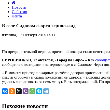
Новости
События
Лента
В
селе
В селе Садовом сгорел зерносклад
Садовом
сгорел
пятница, 17 Октября 2014 14:11
зерносклад
По предварительной версии, причиной пожара стало неосторо
БИРОБИДЖАН, 17 октября, «Город на Бире»
– Как
сообщае
сообщение о возгорании на зерноскладе в с. Садовое. Через п
– В момент приезда пожарных расчётов догорал пристроенный 
спасти сторожку и склад пожарным не удалось, – пояснил доз
удалось локализовать за семь минут. Есть пострадавший. По п
Похожие новости