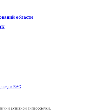
ований области
ВК
ериода в ЕАО
аличии активной гиперссылки.