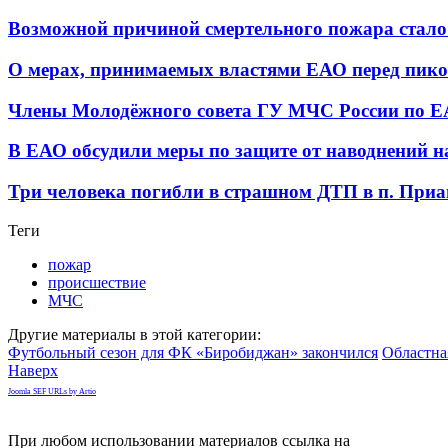
Возможной причиной смертельного пожара стало
О мерах, принимаемых властями ЕАО перед пик
Члены Молодёжного совета ГУ МЧС России по ЕА
В ЕАО обсудили меры по защите от наводнений
Три человека погибли в страшном ДТП в п. При
Теги
пожар
происшествие
МЧС
Другие материалы в этой категории:
Футбольный сезон для ФК «Биробиджан» закончился
Областна
Наверх
Joomla SEF URLs by Artio
При любом использовании материалов ссылка на
gorodnabire.ru