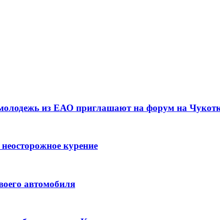
 молодежь из ЕАО приглашают на форум на Чукот
 неосторожное курение
воего автомобиля