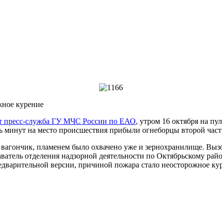
жное курение
т пресс-служба ГУ МЧС России по ЕАО
, утром 16 октября на п
ять минут на место происшествия прибыли огнеборцы второй част
вагончик, пламенем было охвачено уже и зернохранилище. Вызо
наватель отделения надзорной деятельности по Октябрьскому р
редварительной версии, причиной пожара стало неосторожное ку