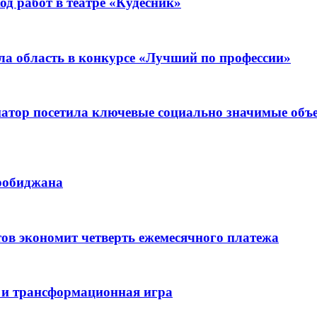
д работ в театре «Кудесник»
ла область в конкурсе «Лучший по профессии»
рнатор посетила ключевые социально значимые о
иробиджана
ов экономит четверть ежемесячного платежа
 и трансформационная игра