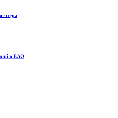
ие годы
трий в ЕАО