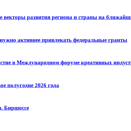
е векторы развития региона и страны на ближайш
нужно активнее привлекать федеральные гранты
астие в Международном форуме креативных индус
ое полугодие 2026 года
м. Биршоссе