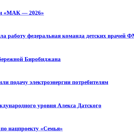
ии «МАК — 2026»
а работу федеральная команда детских врачей 
абережной Биробиджана
или подачу электроэнергии потребителям
ждународного уровня Алекса Датского
 по нацпроекту «Семья»